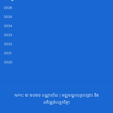
2026
2025
2024
2023
2022
2021
2020
NPIC © ២០២៦ បណ្ណាល័យ | មជ្ឈមណ្ឌលស្រាវជ្រាវ និង
អភិវឌ្ឍន៍បច្ចេកវិទ្យា