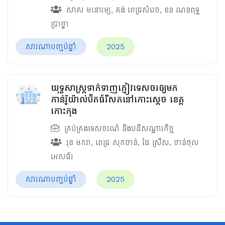
សាស មនោរម្យ
,
គង់ ពេជ្រសំរេច
,
ខន ណនពុទ្ធ
ប្រាថ្នា
សារណាបញ្ចប់ឆ្នាំ
2025
យុទ្ធសាស្រ្តទាក់ទាញភ្ញៀវទេសចរឲ្យមក
កាន់រ៉ូយ៉ាល់ប៊ីតធ៍រីសតនៅកោះស្ដេច ខេត្ត
កោះកុង
គ្រប់គ្រងទេសចរណ៍ និងបដិសណ្ឋារកិច្ច
រុន មករា
,
ពេជ្រ សុកចាន់
,
ផៃ ស្រីស
,
ចាន់ថុល
អេសធ័រ
សារណាបញ្ចប់ឆ្នាំ
2025