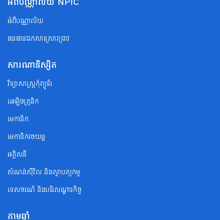
អំពីបណ្ណាល័យ NPIC
អំពីបណ្ណាល័យ
ធនធានឯកសារស្រាវជ្រាវ
សារណានិស្សិត
វិទ្យាសាស្ត្រកុំព្យូទ័រ
អេឡិចត្រូនិក
មេកានិក
មេកានិករថយន្ត
អគ្គិសនី
សំណង់ស៊ីវិល និងស្ថាបត្យកម្ម
ទេសចរណ័ និងបដិសណ្ឋារកិច្ច
តាមឆ្នាំ