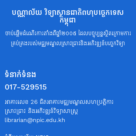
បណ្ណាល័យ វិទ្យាស្ថានជាតិពហុបច្ចេកទេស
កម្ពុជា
ចាប់ផ្តើមដំណើរការតាំងពីឆ្នាំ២០០៥ ដែលបច្ចុប្បន្នស្ថិតក្រោមការ
គ្រប់គ្រងរបស់មជ្ឈមណ្ឌលស្រាវជ្រាវនិងអភិវឌ្ឍន៍បច្ចេកវិទ្យា
ទំនាក់ទំនង
017-529515
អាគារលេខ 26 ជិតអាគារមជ្ឈមណ្ឌលសហប្រត្តិការ
ស្រាវជ្រាវ និងអភិវឌ្ឍន៍វិទ្យាសាស្ត្រ
librarian@npic.edu.kh