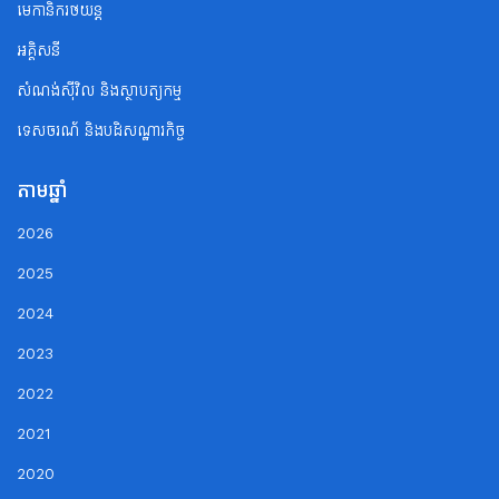
មេកានិករថយន្ត
អគ្គិសនី
សំណង់ស៊ីវិល និងស្ថាបត្យកម្ម
ទេសចរណ័ និងបដិសណ្ឋារកិច្ច
តាមឆ្នាំ
2026
2025
2024
2023
2022
2021
2020