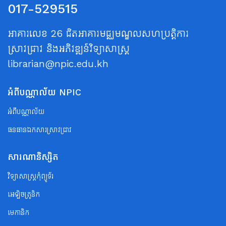
017-529515
អាគារលេខ 26 ជិតអាគារមជ្ឈមណ្ឌលសហប្រត្តិការ
ស្រាវជ្រាវ និងអភិវឌ្ឍន៍វិទ្យាសាស្ត្រ
librarian@npic.edu.kh
អំពីបណ្ណាល័យ NPIC
អំពីបណ្ណាល័យ
ធនធានឯកសារស្រាវជ្រាវ
សារណានិស្សិត
វិទ្យាសាស្ត្រកុំព្យូទ័រ
អេឡិចត្រូនិក
មេកានិក