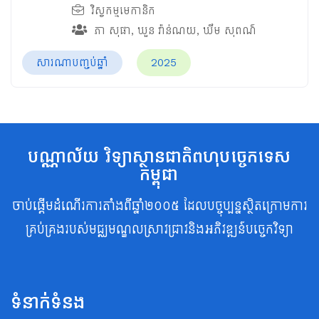
វិស្វកម្មមេកានិក
ភា សុផា
,
ឃួន វ៉ាន់ណយ
,
ឃឹម សុពណ៌
សារណាបញ្ចប់ឆ្នាំ
2025
បណ្ណាល័យ វិទ្យាស្ថានជាតិពហុបច្ចេកទេស
កម្ពុជា
ចាប់ផ្តើមដំណើរការតាំងពីឆ្នាំ២០០៥ ដែលបច្ចុប្បន្នស្ថិតក្រោមការ
គ្រប់គ្រងរបស់មជ្ឈមណ្ឌលស្រាវជ្រាវនិងអភិវឌ្ឍន៍បច្ចេកវិទ្យា
ទំនាក់ទំនង