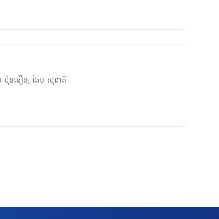
យ​ ប៊ុនធឿន
,
ឆែម សុជាតិ