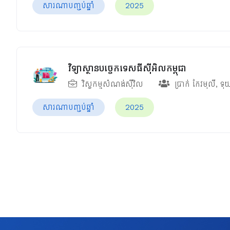
សារណាបញ្ចប់ឆ្នាំ
2025
វិទ្យាស្ថានបច្ចេកទេសធីស៊ីអិលកម្ពុជា
វិស្វកម្មសំណង់ស៊ីវិល
ប្រាក់ កែវមុលី
,
ទុ
សារណាបញ្ចប់ឆ្នាំ
2025