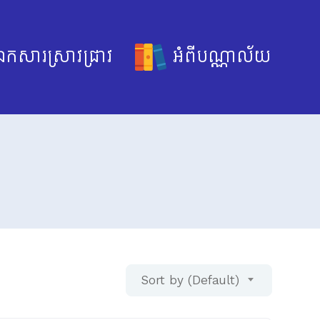
កសារស្រាវជ្រាវ
អំពីបណ្ណាល័យ
Sort by (Default)