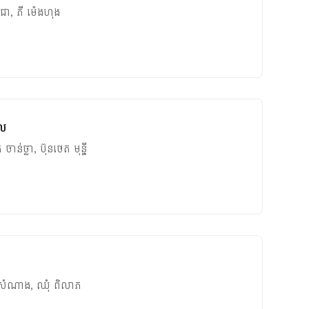
 ជា
,
ភី ម៉េងហុង
ថល
ត ចាន់ថ្លា
,
ប៊ុនថេត មុន្នី
 សំណាង
,
ឈុំ ពិលាភ