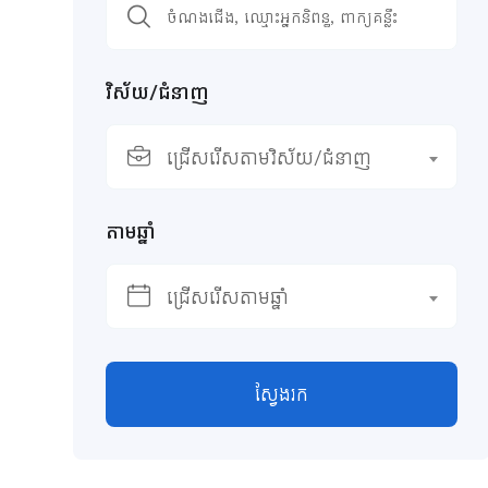
វិស័យ/ជំនាញ
ជ្រើសរើសតាមវិស័យ/ជំនាញ
តាមឆ្នាំ
ជ្រើសរើសតាមឆ្នាំ
ស្វែងរក