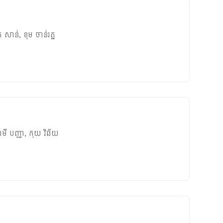
ត សាន់
,
ខុម ចាន់រត្ឋ
មី បញ្ញា
,
កុយ វិឆ័យ