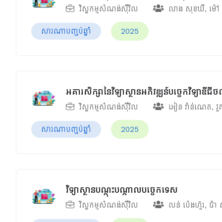
វិស្វកម្មសំណង់ស៊ីវិល
លាង សុខឃី
,
ម៉ៅ
សារណាបញ្ចប់ឆ្នាំ
2025
អគារសិក្សានៃវិទ្យាស្ថានអភិវឌ្ឍន៍បច្ចេកវិទ្យាឌីជី
វិស្វកម្មសំណង់ស៊ីវិល
អៀន វ៉ាន់ណេត
,
វួ
សារណាបញ្ចប់ឆ្នាំ
2025
វិទ្យាស្ថានបណ្ដុះបណ្ដាលបច្ចេកទេស
វិស្វកម្មសំណង់ស៊ីវិល
លន់ ប៉េងហ៊ួរ
,
ប៉ា