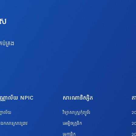
េស
រប់គ្រង
បណ្ណាល័យ NPIC
សារណានិស្សិត
តា
ណ្ណាល័យ
វិទ្យាសាស្ត្រកុំព្យូទ័រ
2
ឯកសារស្រាវជ្រាវ
អេឡិចត្រូនិក
2
មេកានិក
2