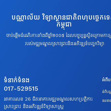
បណ្ណាល័យ វិទ្យាស្ថានជាតិពហុបច្ចេកទ
កម្ពុជា
ចាប់ផ្តើមដំណើរការតាំងពីឆ្នាំ២០០៥ ដែលបច្ចុប្បន្នស្ថិតក្រោមការគ្
របស់មជ្ឈមណ្ឌលស្រាវជ្រាវនិងអភិវឌ្ឍន៍បច្ចេកវិទ្យា
ទំនាក់ទំនង
អំពី
017-529515
អំពីប
អាគារលេខ 26 ជិតអាគារមជ្ឈមណ្ឌលសហប្រត្តិការ
ធនធាន
ស្រាវជ្រាវ និងអភិវឌ្ឍន៍វិទ្យាសាស្ត្រ