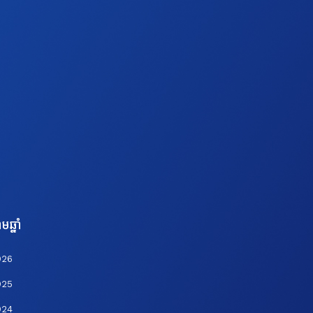
មឆ្នាំ
026
025
024