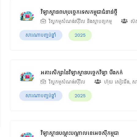
វិទ្យាស្ថានពហុបច្ចេកទេសកម្ពុជាជំនាន់ថ្មី
វិស្វកម្មសំណង់ស៊ីវិល និងស្ថាបត្យកម្ម
ស៊
សារណាបញ្ចប់ឆ្នាំ
2025
អគារសិក្សានៃវិទ្យាស្ថានបច្ចេកវិទ្យា បឹងកក់
វិស្វកម្មសំណង់ស៊ីវិល
ហ៊ុយ សៀវជីង
,
សា
សារណាបញ្ចប់ឆ្នាំ
2025
វិទ្យាស្ថានបណ្តុះបណ្តាលខេអេចស៊ីកម្ពុជា