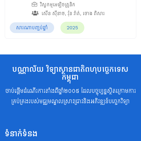
វិស្វកម្មអេឡិចត្រូនិក
សើន ស៊ីនាថ
,
រ៉ុន រ៉ាត់
,
ថោង ពិសារ
សារណាបញ្ចប់ឆ្នាំ
2025
បណ្ណាល័យ វិទ្យាស្ថានជាតិពហុបច្ចេកទេស
កម្ពុជា
ចាប់ផ្តើមដំណើរការតាំងពីឆ្នាំ២០០៥ ដែលបច្ចុប្បន្នស្ថិតក្រោមការ
គ្រប់គ្រងរបស់មជ្ឈមណ្ឌលស្រាវជ្រាវនិងអភិវឌ្ឍន៍បច្ចេកវិទ្យា
ទំនាក់ទំនង