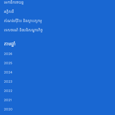
មេកានិករថយន្ត
អគ្គិសនី
សំណង់ស៊ីវិល និងស្ថាបត្យកម្ម
ទេសចរណ័ និងបដិសណ្ឋារកិច្ច
តាមឆ្នាំ
2026
2025
2024
2023
2022
2021
2020