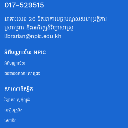
017-529515
អាគារលេខ 26 ជិតអាគារមជ្ឈមណ្ឌលសហប្រត្តិការ
ស្រាវជ្រាវ និងអភិវឌ្ឍន៍វិទ្យាសាស្ត្រ
librarian@npic.edu.kh
អំពីបណ្ណាល័យ NPIC
អំពីបណ្ណាល័យ
ធនធានឯកសារស្រាវជ្រាវ
សារណានិស្សិត
វិទ្យាសាស្ត្រកុំព្យូទ័រ
អេឡិចត្រូនិក
មេកានិក