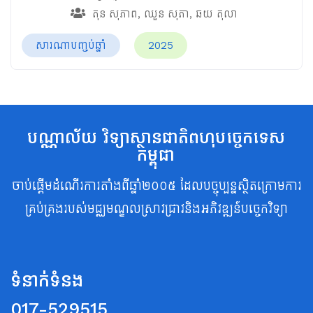
តុន សុភាព
,
ឈួន សុភា
,
ឆយ តុលា
សារណាបញ្ចប់ឆ្នាំ
2025
បណ្ណាល័យ វិទ្យាស្ថានជាតិពហុបច្ចេកទេស
កម្ពុជា
ចាប់ផ្តើមដំណើរការតាំងពីឆ្នាំ២០០៥ ដែលបច្ចុប្បន្នស្ថិតក្រោមការ
គ្រប់គ្រងរបស់មជ្ឈមណ្ឌលស្រាវជ្រាវនិងអភិវឌ្ឍន៍បច្ចេកវិទ្យា
ទំនាក់ទំនង
017-529515