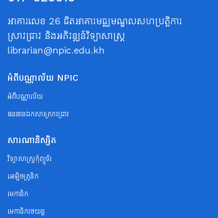
អាគារលេខ 26 ជិតអាគារមជ្ឈមណ្ឌលសហប្រត្តិការ
ស្រាវជ្រាវ និងអភិវឌ្ឍន៍វិទ្យាសាស្ត្រ
librarian@npic.edu.kh
អំពីបណ្ណាល័យ NPIC
អំពីបណ្ណាល័យ
ធនធានឯកសារស្រាវជ្រាវ
សារណានិស្សិត
វិទ្យាសាស្ត្រកុំព្យូទ័រ
អេឡិចត្រូនិក
មេកានិក
មេកានិករថយន្ត