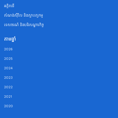
អគ្គិសនី
សំណង់ស៊ីវិល និងស្ថាបត្យកម្ម
ទេសចរណ័ និងបដិសណ្ឋារកិច្ច
តាមឆ្នាំ
2026
2025
2024
2023
2022
2021
2020