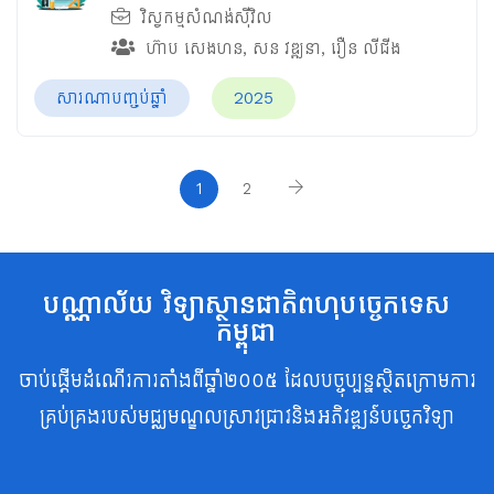
វិស្វកម្មសំណង់ស៊ីវិល
ហ៊ាប សេងហន
,
សន វឌ្ឍនា
,
រឿន លីជីង
សារណាបញ្ចប់ឆ្នាំ
2025
1
2
បណ្ណាល័យ វិទ្យាស្ថានជាតិពហុបច្ចេកទេស
កម្ពុជា
ចាប់ផ្តើមដំណើរការតាំងពីឆ្នាំ២០០៥ ដែលបច្ចុប្បន្នស្ថិតក្រោមការ
គ្រប់គ្រងរបស់មជ្ឈមណ្ឌលស្រាវជ្រាវនិងអភិវឌ្ឍន៍បច្ចេកវិទ្យា