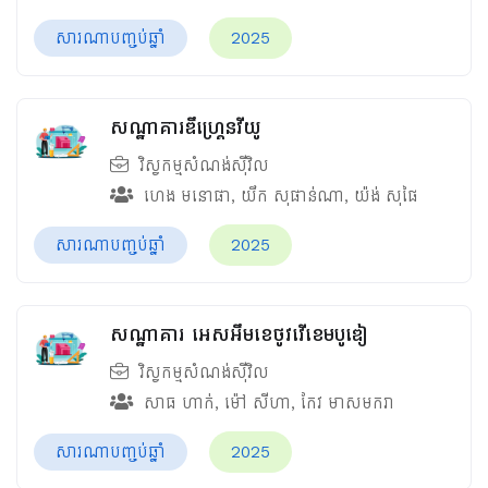
សារណាបញ្ចប់ឆ្នាំ
2025
សណ្ឋាគារឌឹហ្គ្រេនវីយូ
វិស្វកម្មសំណង់ស៊ីវិល
ហេង មនោផា
,
យឹក សុផាន់ណា
,
យ៉ង់ សុផៃ
សារណាបញ្ចប់ឆ្នាំ
2025
សណ្ឋាគារ អេសអឹមខេថូវវើខេមបូឌៀ
វិស្វកម្មសំណង់ស៊ីវិល
សាធ ហាក់
,
ម៉ៅ សីហា
,
កែវ មាសមករា
សារណាបញ្ចប់ឆ្នាំ
2025