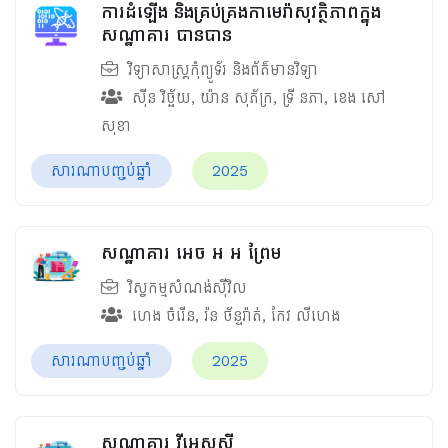
ការដំឡើង និងគ្រប់គ្រងកាមេរ៉ាសុវត្ថិភាពក្នុង
សណ្ឋាគារ បានបាន
វិទ្យាសាស្ត្រកុំព្យូទ័រ និងព័ត៌មានវិទ្យា
ស៊ីន វិច្ឆ័យ
,
យ៉ាន សុភ័ក្រ
,
ទ្រី នភា
,
ខេង សៅ
សុខា
សារណាបញ្ចប់ឆ្នាំ
2025
សណ្ឋាគារ អេច អ អ ព្រែម
វិស្វកម្មសំណង់ស៊ីវិល
ហេង ចំរើន
,
រ៉ន ច័ន្ទរ៉ាត់
,
កែវ លីហេង
សារណាបញ្ចប់ឆ្នាំ
2025
សណ្ឋាគារ វីអេសស៊ី