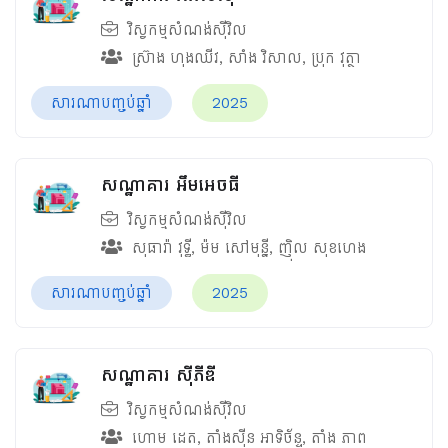
វិស្វកម្មសំណង់ស៊ីវិល
ស្រ៊ាង ហុងឈីវ
,
សាំង វិសាល
,
ប្រុក វុត្ថា
សារណាបញ្ចប់ឆ្នាំ
2025
សណ្ឋាគារ អឹមអេចធី
វិស្វកម្មសំណង់ស៊ីវិល
សុធារ៉ា វុទ្ធី
,
ម៉ម សៅមុន្នី
,
ញ៉ិល សុខហេង
សារណាបញ្ចប់ឆ្នាំ
2025
សណ្ឋាគារ ស៊ីភីឌី
វិស្វកម្មសំណង់ស៊ីវិល
ហោម ដេត
,
តាំងស៊ីន អាទិច័ន្ទ
,
តាំង ភាព