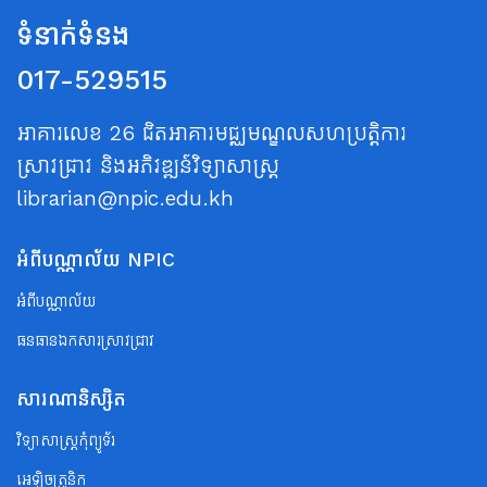
ទំនាក់ទំនង
017-529515
អាគារលេខ 26 ជិតអាគារមជ្ឈមណ្ឌលសហប្រត្តិការ
ស្រាវជ្រាវ និងអភិវឌ្ឍន៍វិទ្យាសាស្ត្រ
librarian@npic.edu.kh
អំពីបណ្ណាល័យ NPIC
អំពីបណ្ណាល័យ
ធនធានឯកសារស្រាវជ្រាវ
សារណានិស្សិត
វិទ្យាសាស្ត្រកុំព្យូទ័រ
អេឡិចត្រូនិក