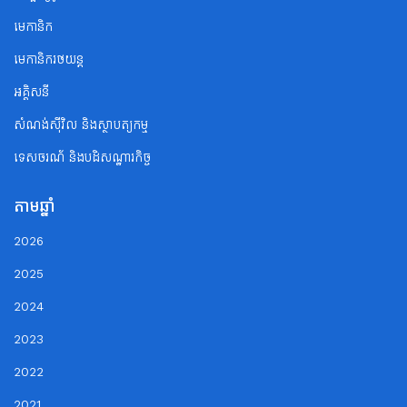
មេកានិក
មេកានិករថយន្ត
អគ្គិសនី
សំណង់ស៊ីវិល និងស្ថាបត្យកម្ម
ទេសចរណ័ និងបដិសណ្ឋារកិច្ច
តាមឆ្នាំ
2026
2025
2024
2023
2022
2021