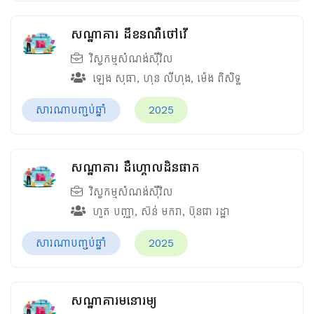
សណ្ឋាគារ ដឹខនណឺថៅវើ
វិស្វកម្មសំណង់ស៊ីវិល
ឡេង សុធា
,
ហុន លីហុង
,
ម៉េង ពិសិទ្ធ
សារណាបញ្ចប់ឆ្នាំ
2025
សណ្ឋាគារ ដឺហ្គោលដិនផាក
វិស្វកម្មសំណង់ស៊ីវិល
ហួត បញ្ញា
,
ស៊ន់ មករា
,
ប៊ុនជា រដ្ឋា
សារណាបញ្ចប់ឆ្នាំ
2025
សណ្ឋាគារមនោរម្យ