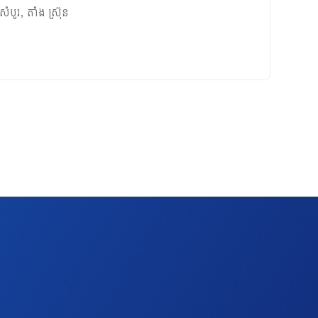
សំបូរ
,
តាំង ស្រ៊ុន