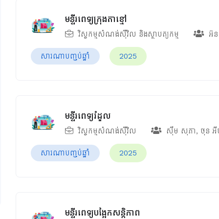
មន្ទីរពេទ្យក្រុងតាខ្មៅ
វិស្វកម្មសំណង់ស៊ីវិល និងស្ថាបត្យកម្ម
អ៊ន
សារណាបញ្ចប់ឆ្នាំ
2025
មន្ទីរពេទ្យរំដួល
វិស្វកម្មសំណង់ស៊ីវិល
ស៊ឹម សុភា
,
ថុន អ
សារណាបញ្ចប់ឆ្នាំ
2025
មន្ទីរពេទ្យបង្អែកសន្តិភាព