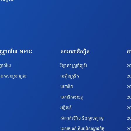
បណ្ណាល័យ NPIC
សារណានិស្សិត
តា
ណ្ណាល័យ
វិទ្យាសាស្ត្រកុំព្យូទ័រ
2
ឯកសារស្រាវជ្រាវ
អេឡិចត្រូនិក
2
មេកានិក
2
មេកានិករថយន្ត
2
អគ្គិសនី
2
សំណង់ស៊ីវិល និងស្ថាបត្យកម្ម
20
ទេសចរណ័ និងបដិសណ្ឋារកិច្ច
2