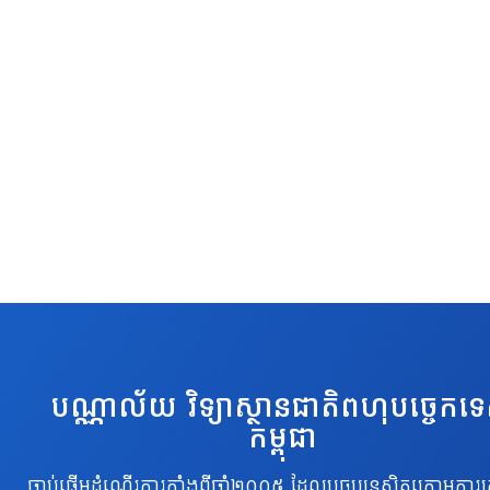
បណ្ណាល័យ វិទ្យាស្ថានជាតិពហុបច្ចេកទ
កម្ពុជា
ចាប់ផ្តើមដំណើរការតាំងពីឆ្នាំ២០០៥ ដែលបច្ចុប្បន្នស្ថិតក្រោមការគ្