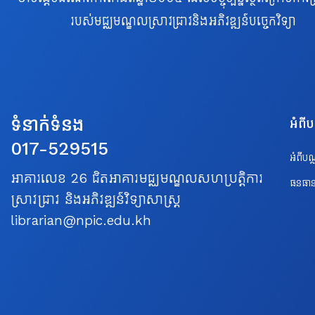
របស់មជ្ឈមណ្ឌលស្រាវជ្រាវនិងអភិវឌ្ឍន៍បច្ចេកវិទ្យា
ទំនាក់ទំនង
អំពី
017-529515
អំពីប
អាគារលេខ 26 ជិតអាគារមជ្ឈមណ្ឌលសហប្រត្តិការ
ធនធាន
ស្រាវជ្រាវ និងអភិវឌ្ឍន៍វិទ្យាសាស្ត្រ
librarian@npic.edu.kh