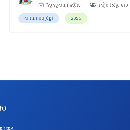
វិស្វកម្មសំណង់ស៊ីវិល
សៀប វិសិទ្ធ
,
ថាច់ 
សារណាបញ្ចប់ឆ្នាំ
2025
េស
រប់គ្រង