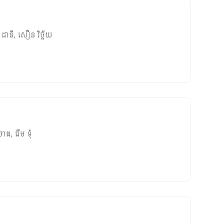
 ដានី
,
សឿន វិច្ឆ័យ
ីថាង
,
ជឹម ទុំ