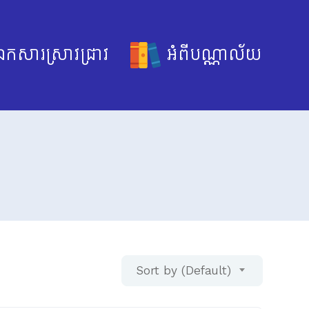
កសារស្រាវជ្រាវ
អំពីបណ្ណាល័យ
Sort by (Default)