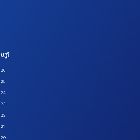
មឆ្នាំ
026
025
024
023
022
21
020