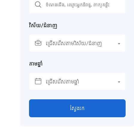
វិស័យ/ជំនាញ
ជ្រើសរើសតាមវិស័យ/ជំនាញ
តាមឆ្នាំ
ជ្រើសរើសតាមឆ្នាំ
ស្វែងរក