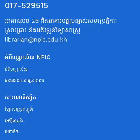
017-529515
អាគារលេខ 26 ជិតអាគារមជ្ឈមណ្ឌលសហប្រត្តិការ
ស្រាវជ្រាវ និងអភិវឌ្ឍន៍វិទ្យាសាស្ត្រ
librarian@npic.edu.kh
អំពីបណ្ណាល័យ NPIC
អំពីបណ្ណាល័យ
ធនធានឯកសារស្រាវជ្រាវ
សារណានិស្សិត
វិទ្យាសាស្ត្រកុំព្យូទ័រ
អេឡិចត្រូនិក
មេកានិក