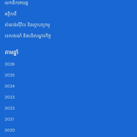
មេកានិករថយន្ត
អគ្គិសនី
សំណង់ស៊ីវិល និងស្ថាបត្យកម្ម
ទេសចរណ័ និងបដិសណ្ឋារកិច្ច
តាមឆ្នាំ
2026
2025
2024
2023
2022
2021
2020