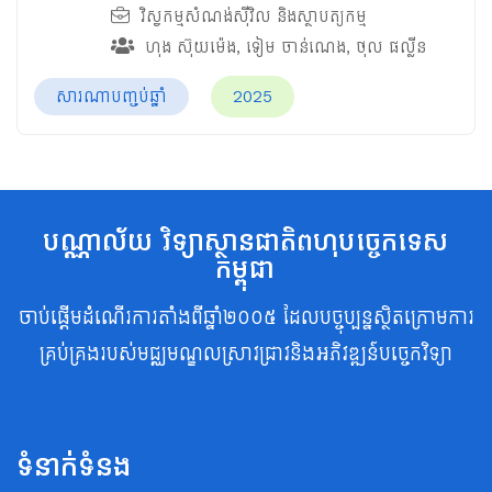
វិស្វកម្មសំណង់ស៊ីវិល និងស្ថាបត្យកម្ម
ហុង ស៊ុយម៉េង
,
ទៀម ចាន់ណេង
,
ថុល ផល្លីន
សារណាបញ្ចប់ឆ្នាំ
2025
បណ្ណាល័យ វិទ្យាស្ថានជាតិពហុបច្ចេកទេស
កម្ពុជា
ចាប់ផ្តើមដំណើរការតាំងពីឆ្នាំ២០០៥ ដែលបច្ចុប្បន្នស្ថិតក្រោមការ
គ្រប់គ្រងរបស់មជ្ឈមណ្ឌលស្រាវជ្រាវនិងអភិវឌ្ឍន៍បច្ចេកវិទ្យា
ទំនាក់ទំនង