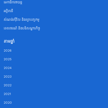
មេកានិករថយន្ត
អគ្គិសនី
សំណង់ស៊ីវិល និងស្ថាបត្យកម្ម
ទេសចរណ័ និងបដិសណ្ឋារកិច្ច
តាមឆ្នាំ
2026
2025
2024
2023
2022
2021
2020