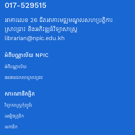
017-529515
អាគារលេខ 26 ជិតអាគារមជ្ឈមណ្ឌលសហប្រត្តិការ
ស្រាវជ្រាវ និងអភិវឌ្ឍន៍វិទ្យាសាស្ត្រ
librarian@npic.edu.kh
អំពីបណ្ណាល័យ NPIC
អំពីបណ្ណាល័យ
ធនធានឯកសារស្រាវជ្រាវ
សារណានិស្សិត
វិទ្យាសាស្ត្រកុំព្យូទ័រ
អេឡិចត្រូនិក
មេកានិក