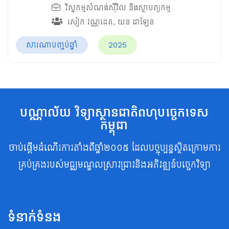
វិស្វកម្មសំណង់ស៊ីវិល និងស្ថាបត្យកម្ម
សៀក វណ្ណដេត
,
យន ដាឡែន
សារណាបញ្ចប់ឆ្នាំ
2025
បណ្ណាល័យ វិទ្យាស្ថានជាតិពហុបច្ចេកទេស
កម្ពុជា
ចាប់ផ្តើមដំណើរការតាំងពីឆ្នាំ២០០៥ ដែលបច្ចុប្បន្នស្ថិតក្រោមការ
គ្រប់គ្រងរបស់មជ្ឈមណ្ឌលស្រាវជ្រាវនិងអភិវឌ្ឍន៍បច្ចេកវិទ្យា
ទំនាក់ទំនង