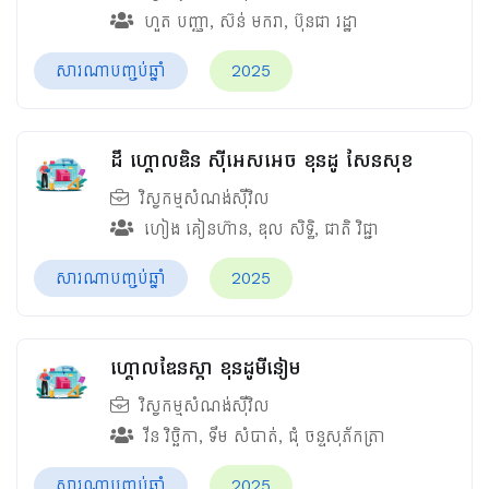
ហួត បញ្ញា
,
ស៊ន់ មករា
,
ប៊ុនជា រដ្ឋា
សារណាបញ្ចប់ឆ្នាំ
2025
ដឹ ហ្គោលឌិន ស៊ីអេសអេច ខុនដូ សែនសុខ
វិស្វកម្មសំណង់ស៊ីវិល
ហៀង គៀនហ៊ាន
,
ឌុល សិទ្ធិ
,
ជាតិ វិជ្ជា
សារណាបញ្ចប់ឆ្នាំ
2025
ហ្គោលឌែនស្តា ខុនដូមីនៀម
វិស្វកម្មសំណង់ស៊ីវិល
វីន វិច្ឆិកា
,
ទឹម សំបាត់
,
ជុំ​ ចន្ទសុភ័កត្រា
សារណាបញ្ចប់ឆ្នាំ
2025