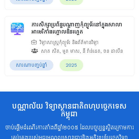
ការសិក្សាប្រព័ន្ធបណ្ដាញកុំព្យូទ័រនៅក្នុងសាលា
អាមេរិកាំងហ្គោលឌិនហ្គេត
វិទ្យាសាស្ត្រកុំព្យូទ័រ និងព័ត៌មានវិទ្យា
សាត សិត
,
មួត​ មាស
,
នី វ៉ាន់ដេត
,
ចន ដាលីន
សារណាបញ្ចប់ឆ្នាំ
2025
បណ្ណាល័យ វិទ្យាស្ថានជាតិពហុបច្ចេកទេស
កម្ពុជា
ចាប់ផ្តើមដំណើរការតាំងពីឆ្នាំ២០០៥ ដែលបច្ចុប្បន្នស្ថិតក្រោមការ
គ្រប់គ្រងរបស់មជ្ឈមណ្ឌលស្រាវជ្រាវនិងអភិវឌ្ឍន៍បច្ចេកវិទ្យា