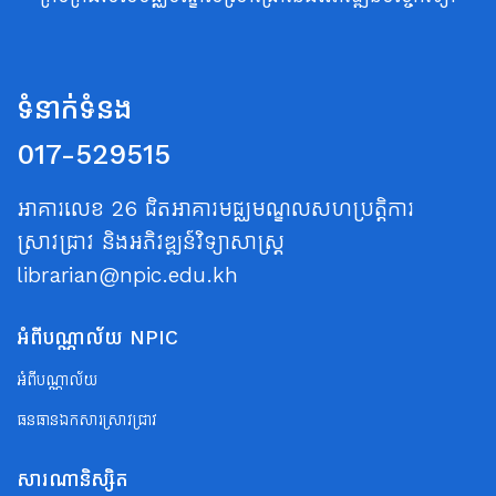
ទំនាក់ទំនង
017-529515
អាគារលេខ 26 ជិតអាគារមជ្ឈមណ្ឌលសហប្រត្តិការ
ស្រាវជ្រាវ និងអភិវឌ្ឍន៍វិទ្យាសាស្ត្រ
librarian@npic.edu.kh
អំពីបណ្ណាល័យ NPIC
អំពីបណ្ណាល័យ
ធនធានឯកសារស្រាវជ្រាវ
សារណានិស្សិត