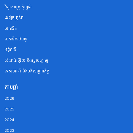
វិទ្យាសាស្ត្រកុំព្យូទ័រ
អេឡិចត្រូនិក
មេកានិក
មេកានិករថយន្ត
អគ្គិសនី
សំណង់ស៊ីវិល និងស្ថាបត្យកម្ម
ទេសចរណ័ និងបដិសណ្ឋារកិច្ច
តាមឆ្នាំ
2026
2025
2024
2023