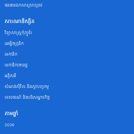
ធនធានឯកសារស្រាវជ្រាវ
សារណានិស្សិត
វិទ្យាសាស្ត្រកុំព្យូទ័រ
អេឡិចត្រូនិក
មេកានិក
មេកានិករថយន្ត
អគ្គិសនី
សំណង់ស៊ីវិល និងស្ថាបត្យកម្ម
ទេសចរណ័ និងបដិសណ្ឋារកិច្ច
តាមឆ្នាំ
2026