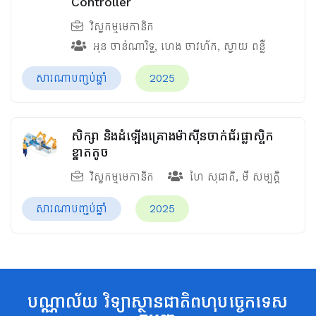
Controller
វិស្វកម្មមេកានិក
អុន ចាន់ណារិទ្ធ
,
ហេង ចាវហ័ក
,
ស្វាយ ពន្លឺ
សារណាបញ្ចប់ឆ្នាំ
2025
សិក្សា និងដំឡើងគ្រោងម៉ាស៊ីនចាក់ជ័រផ្លាស្ទិក
ខ្នាតតូច
វិស្វកម្មមេកានិក
ហៃ សុជាតិ
,
មី សម្បត្តិ
សារណាបញ្ចប់ឆ្នាំ
2025
បណ្ណាល័យ វិទ្យាស្ថានជាតិពហុបច្ចេកទេស