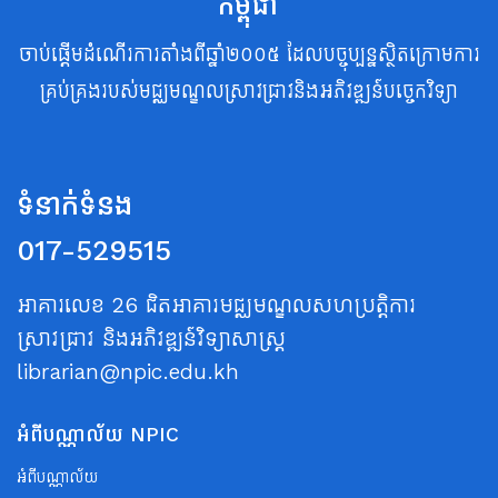
កម្ពុជា
ចាប់ផ្តើមដំណើរការតាំងពីឆ្នាំ២០០៥ ដែលបច្ចុប្បន្នស្ថិតក្រោមការ
គ្រប់គ្រងរបស់មជ្ឈមណ្ឌលស្រាវជ្រាវនិងអភិវឌ្ឍន៍បច្ចេកវិទ្យា
ទំនាក់ទំនង
017-529515
អាគារលេខ 26 ជិតអាគារមជ្ឈមណ្ឌលសហប្រត្តិការ
ស្រាវជ្រាវ និងអភិវឌ្ឍន៍វិទ្យាសាស្ត្រ
librarian@npic.edu.kh
អំពីបណ្ណាល័យ NPIC
អំពីបណ្ណាល័យ