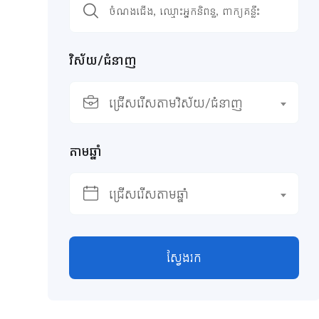
វិស័យ/ជំនាញ
ជ្រើសរើសតាមវិស័យ/ជំនាញ
តាមឆ្នាំ
ជ្រើសរើសតាមឆ្នាំ
ស្វែងរក