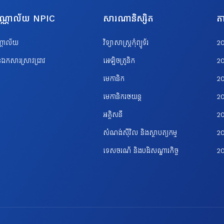
បណ្ណាល័យ NPIC
សារណានិស្សិត
តា
ណ្ណាល័យ
វិទ្យាសាស្ត្រកុំព្យូទ័រ
2
ឯកសារស្រាវជ្រាវ
អេឡិចត្រូនិក
2
មេកានិក
2
មេកានិករថយន្ត
2
អគ្គិសនី
2
សំណង់ស៊ីវិល និងស្ថាបត្យកម្ម
20
ទេសចរណ័ និងបដិសណ្ឋារកិច្ច
2