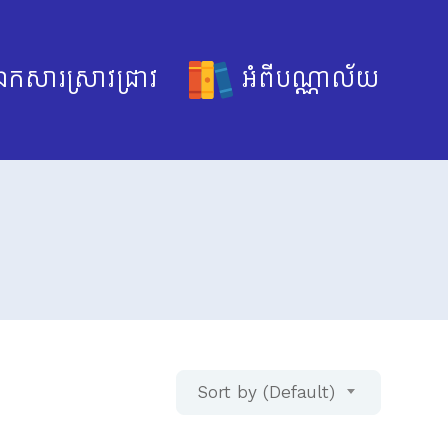
កសារស្រាវជ្រាវ
អំពីបណ្ណាល័យ
Sort by (Default)