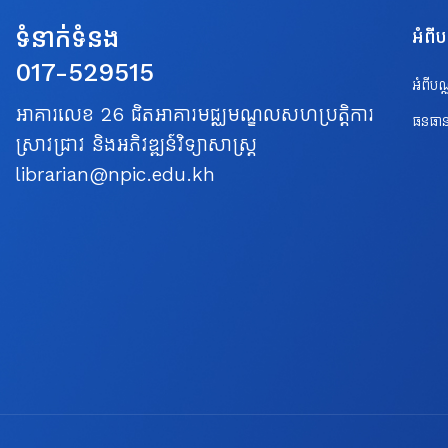
ទំនាក់ទំនង
អំពី
017-529515
អំពីប
អាគារលេខ 26 ជិតអាគារមជ្ឈមណ្ឌលសហប្រត្តិការ
ធនធាន
ស្រាវជ្រាវ និងអភិវឌ្ឍន៍វិទ្យាសាស្ត្រ
librarian@npic.edu.kh