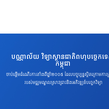
បណ្ណាល័យ វិទ្យាស្ថានជាតិពហុបច្ចេកទ
កម្ពុជា
ចាប់ផ្តើមដំណើរការតាំងពីឆ្នាំ២០០៥ ដែលបច្ចុប្បន្នស្ថិតក្រោមការគ្
របស់មជ្ឈមណ្ឌលស្រាវជ្រាវនិងអភិវឌ្ឍន៍បច្ចេកវិទ្យា