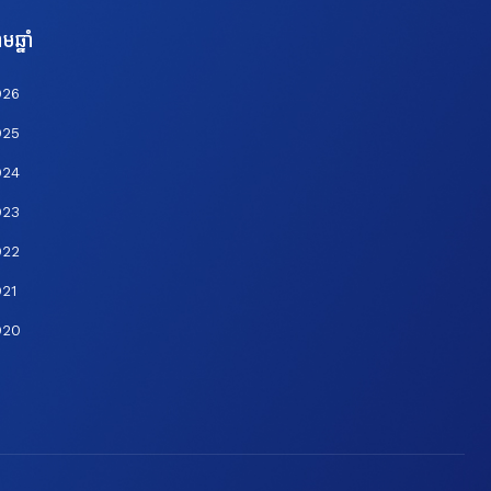
មឆ្នាំ
026
025
024
023
022
21
020