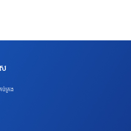
េស
រប់គ្រង