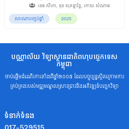
ខេង សីហា
,
ខុន សុគន្ធារ័ត្ន
,
កោយ សំណាង
សារណាបញ្ចប់ឆ្នាំ
2025
បណ្ណាល័យ វិទ្យាស្ថានជាតិពហុបច្ចេកទេស
កម្ពុជា
ចាប់ផ្តើមដំណើរការតាំងពីឆ្នាំ២០០៥ ដែលបច្ចុប្បន្នស្ថិតក្រោមការ
គ្រប់គ្រងរបស់មជ្ឈមណ្ឌលស្រាវជ្រាវនិងអភិវឌ្ឍន៍បច្ចេកវិទ្យា
ទំនាក់ទំនង
017-529515