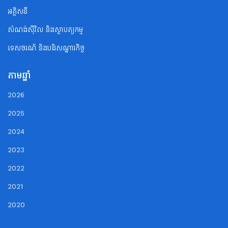
អគ្គិសនី
សំណង់ស៊ីវិល និងស្ថាបត្យកម្ម
ទេសចរណ័ និងបដិសណ្ឋារកិច្ច
តាមឆ្នាំ
2026
2025
2024
2023
2022
2021
2020