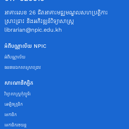
អាគារលេខ 26 ជិតអាគារមជ្ឈមណ្ឌលសហប្រត្តិការ
ស្រាវជ្រាវ និងអភិវឌ្ឍន៍វិទ្យាសាស្ត្រ
librarian@npic.edu.kh
អំពីបណ្ណាល័យ NPIC
អំពីបណ្ណាល័យ
ធនធានឯកសារស្រាវជ្រាវ
សារណានិស្សិត
វិទ្យាសាស្ត្រកុំព្យូទ័រ
អេឡិចត្រូនិក
មេកានិក
មេកានិករថយន្ត