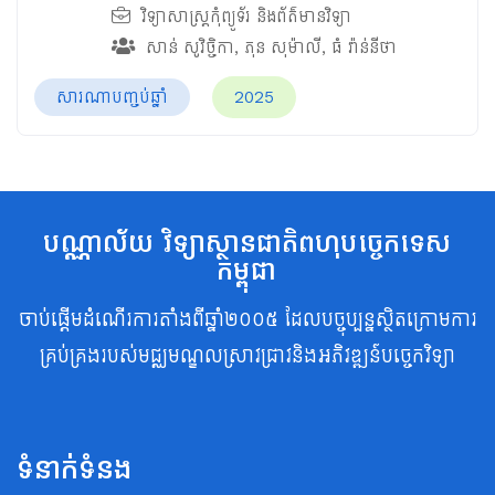
វិទ្យាសាស្ត្រកុំព្យូទ័រ និងព័ត៌មានវិទ្យា
សាន់ សូវិច្ចិកា
,
ភុន សុម៉ាលី
,
ធំ វ៉ាន់នីថា
សារណាបញ្ចប់ឆ្នាំ
2025
បណ្ណាល័យ វិទ្យាស្ថានជាតិពហុបច្ចេកទេស
កម្ពុជា
ចាប់ផ្តើមដំណើរការតាំងពីឆ្នាំ២០០៥ ដែលបច្ចុប្បន្នស្ថិតក្រោមការ
គ្រប់គ្រងរបស់មជ្ឈមណ្ឌលស្រាវជ្រាវនិងអភិវឌ្ឍន៍បច្ចេកវិទ្យា
ទំនាក់ទំនង