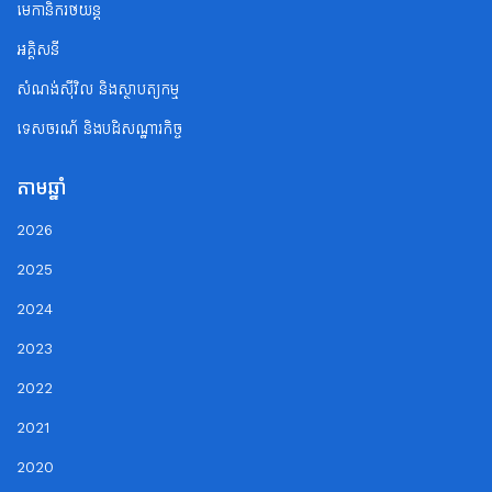
មេកានិករថយន្ត
អគ្គិសនី
សំណង់ស៊ីវិល និងស្ថាបត្យកម្ម
ទេសចរណ័ និងបដិសណ្ឋារកិច្ច
តាមឆ្នាំ
2026
2025
2024
2023
2022
2021
2020