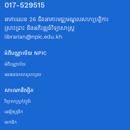
017-529515
អាគារលេខ 26 ជិតអាគារមជ្ឈមណ្ឌលសហប្រត្តិការ
ស្រាវជ្រាវ និងអភិវឌ្ឍន៍វិទ្យាសាស្ត្រ
librarian@npic.edu.kh
អំពីបណ្ណាល័យ NPIC
អំពីបណ្ណាល័យ
ធនធានឯកសារស្រាវជ្រាវ
សារណានិស្សិត
វិទ្យាសាស្ត្រកុំព្យូទ័រ
អេឡិចត្រូនិក
មេកានិក