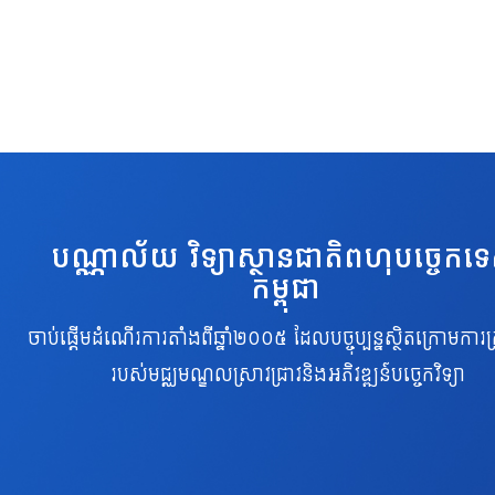
បណ្ណាល័យ វិទ្យាស្ថានជាតិពហុបច្ចេកទ
កម្ពុជា
ចាប់ផ្តើមដំណើរការតាំងពីឆ្នាំ២០០៥ ដែលបច្ចុប្បន្នស្ថិតក្រោមការគ្
របស់មជ្ឈមណ្ឌលស្រាវជ្រាវនិងអភិវឌ្ឍន៍បច្ចេកវិទ្យា