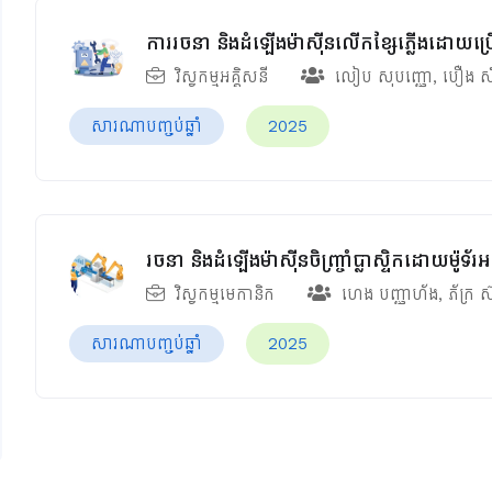
ការរចនា និងដំឡើងម៉ាស៊ីនលើកខ្សែភ្លើងដោយ
វិស្វកម្មអគ្គិសនី
លៀប​ សុបញ្ញោ
,
បឿង សំ
សារណាបញ្ចប់ឆ្នាំ
2025
រចនា និងដំឡើងម៉ាស៊ីនចិញ្រ្ចាំប្លាស្ទិកដោយម៉ូទ័រអ
វិស្វកម្មមេកានិក
ហេង បញ្ញាហ័ង
,
ភ័ក្រ 
សារណាបញ្ចប់ឆ្នាំ
2025