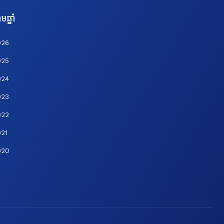
មឆ្នាំ
026
025
024
023
022
21
020