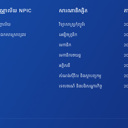
បណ្ណាល័យ NPIC
សារណានិស្សិត
តា
ណ្ណាល័យ
វិទ្យាសាស្ត្រកុំព្យូទ័រ
2
ឯកសារស្រាវជ្រាវ
អេឡិចត្រូនិក
2
មេកានិក
2
មេកានិករថយន្ត
2
អគ្គិសនី
2
សំណង់ស៊ីវិល និងស្ថាបត្យកម្ម
20
ទេសចរណ័ និងបដិសណ្ឋារកិច្ច
2