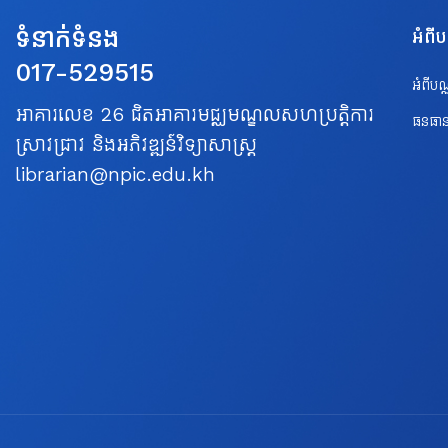
ទំនាក់ទំនង
អំពី
017-529515
អំពីប
អាគារលេខ 26 ជិតអាគារមជ្ឈមណ្ឌលសហប្រត្តិការ
ធនធាន
ស្រាវជ្រាវ និងអភិវឌ្ឍន៍វិទ្យាសាស្ត្រ
librarian@npic.edu.kh