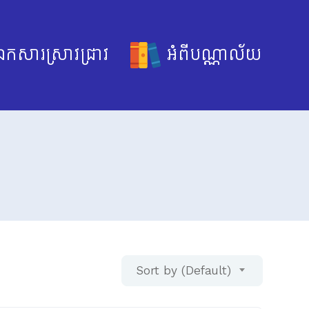
កសារស្រាវជ្រាវ
អំពីបណ្ណាល័យ
Sort by (Default)