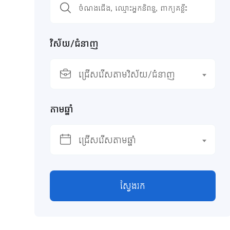
វិស័យ/ជំនាញ
ជ្រើសរើសតាមវិស័យ/ជំនាញ
តាមឆ្នាំ
ជ្រើសរើសតាមឆ្នាំ
ស្វែងរក