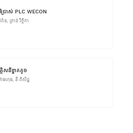
ប្រើប្រាស់ PLC WECON
រ៉ាន
,
ត្រាន់ វិច្ឆិកា
គ្គិសនីខ្នាតតូច
ស៊ាងហុង
,
នី ពិសិដ្ឋ