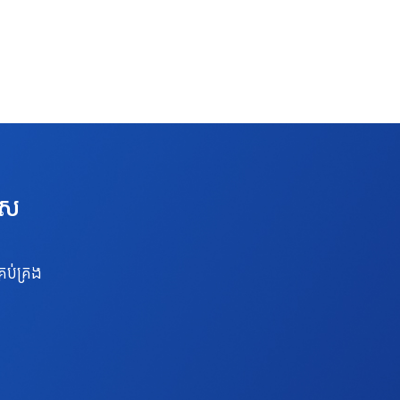
េស
រប់គ្រង