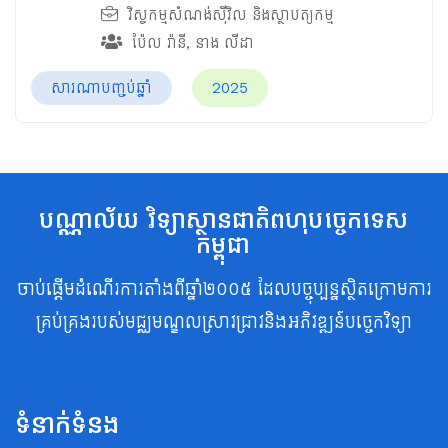
វិស្វកម្មសំណង់ស៊ីវិល និងស្ថាបត្យកម្ម
ប៉ែល រ៉ានី
,
នាង លីដា
សារណាបញ្ចប់ឆ្នាំ
2025
បណ្ណាល័យ វិទ្យាស្ថានជាតិពហុបច្ចេកទេស
កម្ពុជា
ចាប់ផ្តើមដំណើរការតាំងពីឆ្នាំ២០០៥ ដែលបច្ចុប្បន្នស្ថិតក្រោមការ
គ្រប់គ្រងរបស់មជ្ឈមណ្ឌលស្រាវជ្រាវនិងអភិវឌ្ឍន៍បច្ចេកវិទ្យា
ទំនាក់ទំនង