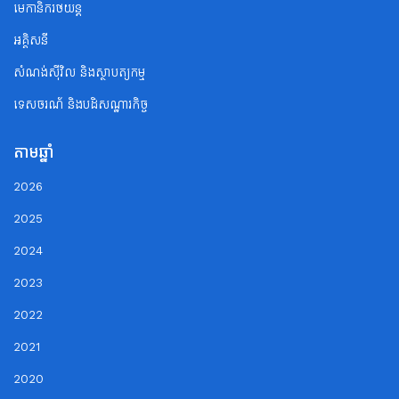
មេកានិករថយន្ត
អគ្គិសនី
សំណង់ស៊ីវិល និងស្ថាបត្យកម្ម
ទេសចរណ័ និងបដិសណ្ឋារកិច្ច
តាមឆ្នាំ
2026
2025
2024
2023
2022
2021
2020