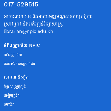
017-529515
អាគារលេខ 26 ជិតអាគារមជ្ឈមណ្ឌលសហប្រត្តិការ
ស្រាវជ្រាវ និងអភិវឌ្ឍន៍វិទ្យាសាស្ត្រ
librarian@npic.edu.kh
អំពីបណ្ណាល័យ NPIC
អំពីបណ្ណាល័យ
ធនធានឯកសារស្រាវជ្រាវ
សារណានិស្សិត
វិទ្យាសាស្ត្រកុំព្យូទ័រ
អេឡិចត្រូនិក
មេកានិក