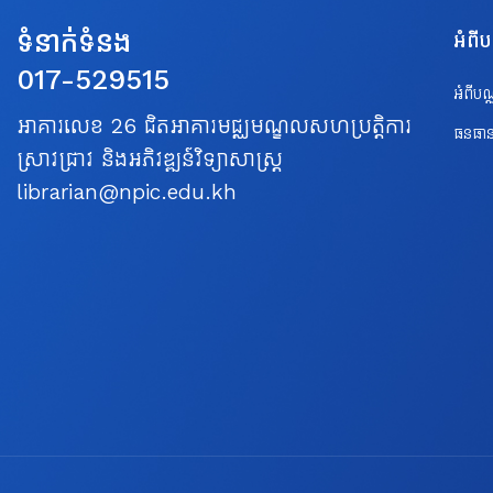
ទំនាក់ទំនង
អំពី
017-529515
អំពីប
អាគារលេខ 26 ជិតអាគារមជ្ឈមណ្ឌលសហប្រត្តិការ
ធនធាន
ស្រាវជ្រាវ និងអភិវឌ្ឍន៍វិទ្យាសាស្ត្រ
librarian@npic.edu.kh