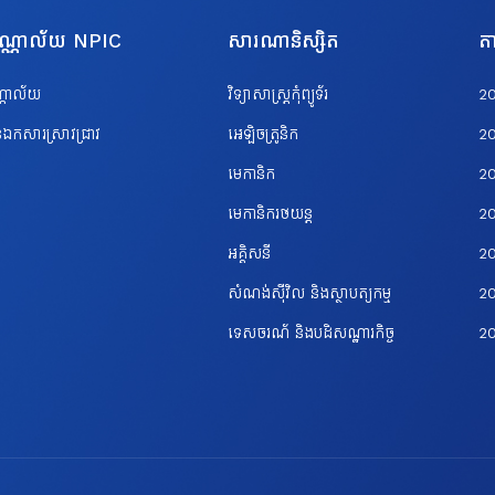
បណ្ណាល័យ NPIC
សារណានិស្សិត
តា
ណ្ណាល័យ
វិទ្យាសាស្ត្រកុំព្យូទ័រ
2
ឯកសារស្រាវជ្រាវ
អេឡិចត្រូនិក
2
មេកានិក
2
មេកានិករថយន្ត
2
អគ្គិសនី
2
សំណង់ស៊ីវិល និងស្ថាបត្យកម្ម
20
ទេសចរណ័ និងបដិសណ្ឋារកិច្ច
2