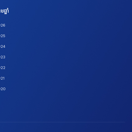
មឆ្នាំ
026
025
024
023
022
21
020