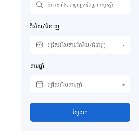
វិស័យ/ជំនាញ
ជ្រើសរើសតាមវិស័យ/ជំនាញ
តាមឆ្នាំ
ជ្រើសរើសតាមឆ្នាំ
ស្វែងរក