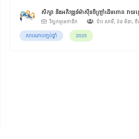
សិក្សា និងអភិវឌ្ឍន៍ម៉ាស៊ីនចិញ្រ្ចាំដើមពោត វាយខ
វិស្វកម្មមេកានិក
ប៉ាវ សាមី
,
ប៊ន មិនា
,
ចិ
សារណាបញ្ចប់ឆ្នាំ
2025