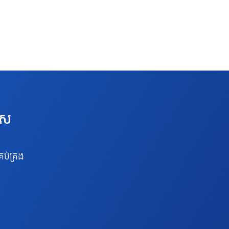
េស
រប់គ្រង