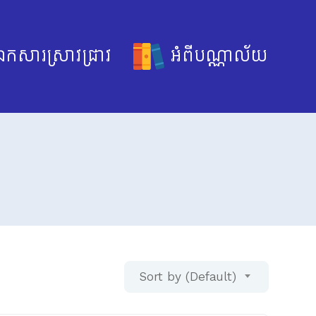
កសារស្រាវជ្រាវ
អំពីបណ្ណាល័យ
Sort by (Default)