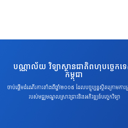
បណ្ណាល័យ វិទ្យាស្ថានជាតិពហុបច្ចេកទ
កម្ពុជា
ចាប់ផ្តើមដំណើរការតាំងពីឆ្នាំ២០០៥ ដែលបច្ចុប្បន្នស្ថិតក្រោមការគ្
របស់មជ្ឈមណ្ឌលស្រាវជ្រាវនិងអភិវឌ្ឍន៍បច្ចេកវិទ្យា