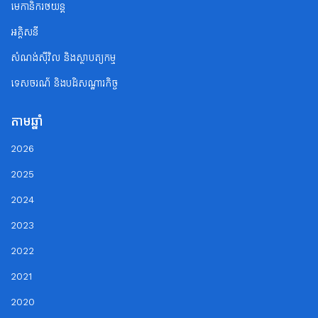
មេកានិករថយន្ត
អគ្គិសនី
សំណង់ស៊ីវិល និងស្ថាបត្យកម្ម
ទេសចរណ័ និងបដិសណ្ឋារកិច្ច
តាមឆ្នាំ
2026
2025
2024
2023
2022
2021
2020