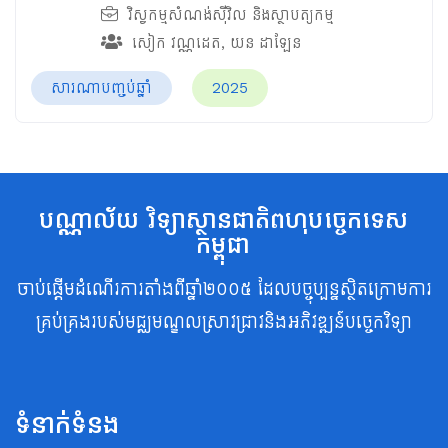
វិស្វកម្មសំណង់ស៊ីវិល និងស្ថាបត្យកម្ម
សៀក វណ្ណដេត
,
យន ដាឡែន
សារណាបញ្ចប់ឆ្នាំ
2025
បណ្ណាល័យ វិទ្យាស្ថានជាតិពហុបច្ចេកទេស
កម្ពុជា
ចាប់ផ្តើមដំណើរការតាំងពីឆ្នាំ២០០៥ ដែលបច្ចុប្បន្នស្ថិតក្រោមការ
គ្រប់គ្រងរបស់មជ្ឈមណ្ឌលស្រាវជ្រាវនិងអភិវឌ្ឍន៍បច្ចេកវិទ្យា
ទំនាក់ទំនង