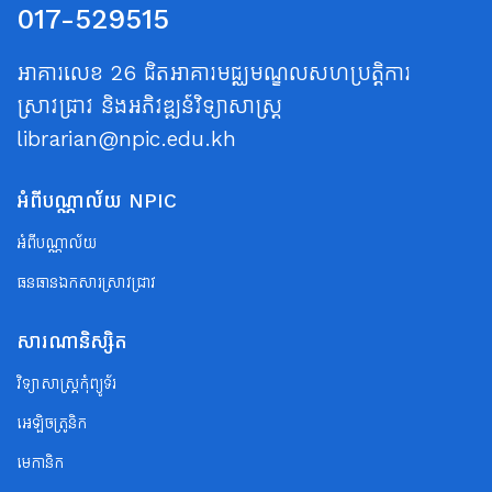
017-529515
អាគារលេខ 26 ជិតអាគារមជ្ឈមណ្ឌលសហប្រត្តិការ
ស្រាវជ្រាវ និងអភិវឌ្ឍន៍វិទ្យាសាស្ត្រ
librarian@npic.edu.kh
អំពីបណ្ណាល័យ NPIC
អំពីបណ្ណាល័យ
ធនធានឯកសារស្រាវជ្រាវ
សារណានិស្សិត
វិទ្យាសាស្ត្រកុំព្យូទ័រ
អេឡិចត្រូនិក
មេកានិក