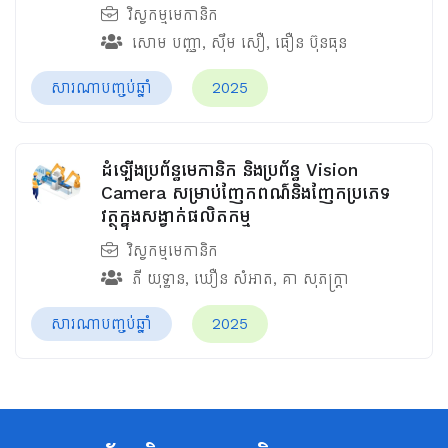
វិស្វកម្មមេកានិក
សោម បញ្ញា
,
ស៊ឹម សឿ
,
ធឿន ប៊ុនធុន
សារណាបញ្ចប់ឆ្នាំ
2025
ដំឡើងប្រព័ន្ធមេកានិក និងប្រព័ន្ធ Vision
Camera សម្រាប់ញែកពណ៌និងញែកប្រភេទ
វត្ថុក្នុងសង្វាក់ផលិតកម្ម
វិស្វកម្មមេកានិក
ភី យុទ្ធាន
,
ឃឿន សំអាត
,
គា សុភក្រ្តា
សារណាបញ្ចប់ឆ្នាំ
2025