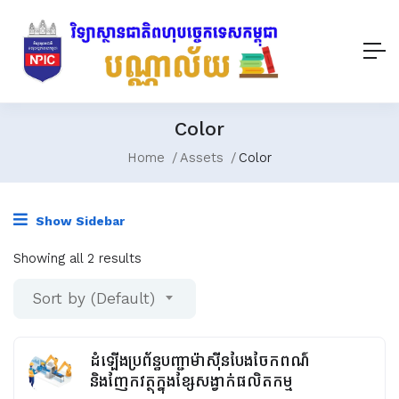
Color
Home
Assets
Color
Show Sidebar
Showing all 2 results
Sort by (Default)
ដំឡើងប្រព័ន្ធបញ្ជាម៉ាស៊ីនបែងចែកពណ៌
និងញែកវត្ថុក្នុងខ្សែសង្វាក់ផលិតកម្ម