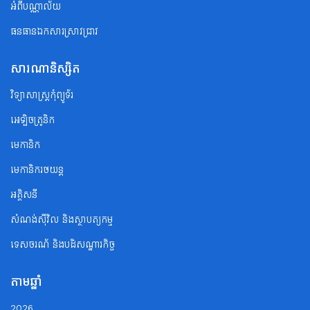
អំពីបណ្ណាល័យ
ធនធានឯកសារស្រាវជ្រាវ
សារណានិស្សិត
វិទ្យាសាស្ត្រកុំព្យូទ័រ
អេឡិចត្រូនិក
មេកានិក
មេកានិករថយន្ត
អគ្គិសនី
សំណង់ស៊ីវិល និងស្ថាបត្យកម្ម
ទេសចរណ័ និងបដិសណ្ឋារកិច្ច
តាមឆ្នាំ
2026