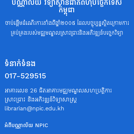
បណ្ណាល័យ វិទ្យាស្ថានជាតិពហុបច្ចេកទេស
កម្ពុជា
ចាប់ផ្តើមដំណើរការតាំងពីឆ្នាំ២០០៥ ដែលបច្ចុប្បន្នស្ថិតក្រោមការ
គ្រប់គ្រងរបស់មជ្ឈមណ្ឌលស្រាវជ្រាវនិងអភិវឌ្ឍន៍បច្ចេកវិទ្យា
ទំនាក់ទំនង
017-529515
អាគារលេខ 26 ជិតអាគារមជ្ឈមណ្ឌលសហប្រត្តិការ
ស្រាវជ្រាវ និងអភិវឌ្ឍន៍វិទ្យាសាស្ត្រ
librarian@npic.edu.kh
អំពីបណ្ណាល័យ NPIC