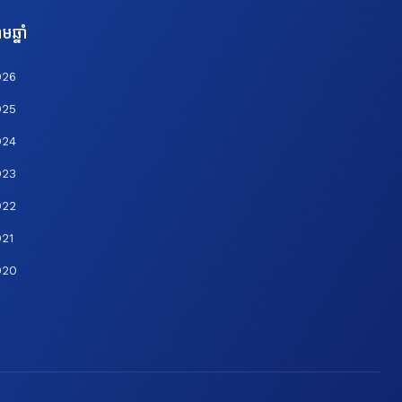
មឆ្នាំ
026
025
024
023
022
21
020