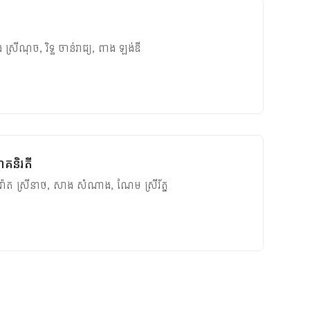
ង ស្រីណុច
,
រិទ្ធ ចាន់រាជ្យ
,
ពាង ឡង់ឌី
ាគនិរតី
៉ាត ស្រីនាថ
,
សាង សំណាង
,
ណែម ស្រីរ័ត្ន