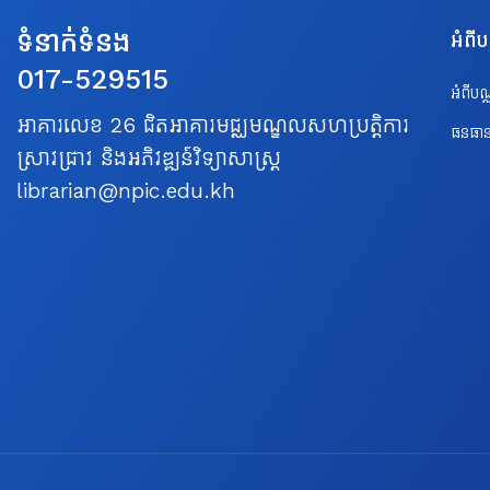
ទំនាក់ទំនង
អំពី
017-529515
អំពីប
អាគារលេខ 26 ជិតអាគារមជ្ឈមណ្ឌលសហប្រត្តិការ
ធនធាន
ស្រាវជ្រាវ និងអភិវឌ្ឍន៍វិទ្យាសាស្ត្រ
librarian@npic.edu.kh