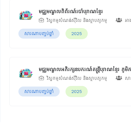
មជ្ឈមណ្ឌលពិព័រណ៍របាំបុរាណខ្មែរ
វិស្វកម្មសំណង់ស៊ីវិល និងស្ថាបត្យកម្ម
អា
សារណាបញ្ចប់ឆ្នាំ
2025
មជ្ឈមណ្ឌលអភិរក្សឧបករណ៍តន្រ្តីបុរាណខ្មែរ ភូមិភ
វិស្វកម្មសំណង់ស៊ីវិល និងស្ថាបត្យកម្ម
សារ
សារណាបញ្ចប់ឆ្នាំ
2025