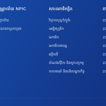
បណ្ណាល័យ NPIC
សារណានិស្សិត
តា
ណ្ណាល័យ
វិទ្យាសាស្ត្រកុំព្យូទ័រ
2
ឯកសារស្រាវជ្រាវ
អេឡិចត្រូនិក
2
មេកានិក
2
មេកានិករថយន្ត
2
អគ្គិសនី
2
សំណង់ស៊ីវិល និងស្ថាបត្យកម្ម
20
ទេសចរណ័ និងបដិសណ្ឋារកិច្ច
2