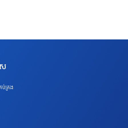
េស
រប់គ្រង