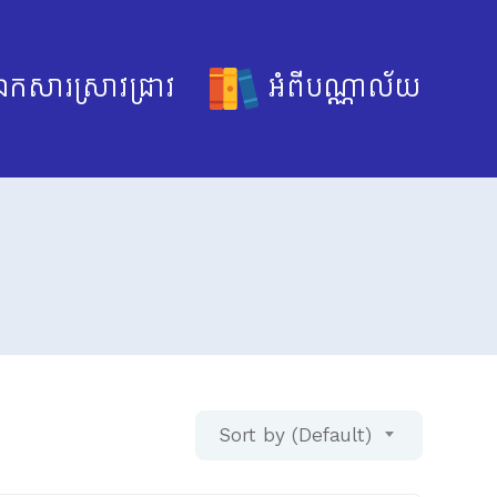
កសារស្រាវជ្រាវ
អំពីបណ្ណាល័យ
Sort by (Default)