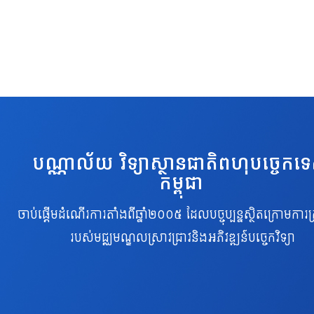
បណ្ណាល័យ វិទ្យាស្ថានជាតិពហុបច្ចេកទ
កម្ពុជា
ចាប់ផ្តើមដំណើរការតាំងពីឆ្នាំ២០០៥ ដែលបច្ចុប្បន្នស្ថិតក្រោមការគ្
របស់មជ្ឈមណ្ឌលស្រាវជ្រាវនិងអភិវឌ្ឍន៍បច្ចេកវិទ្យា