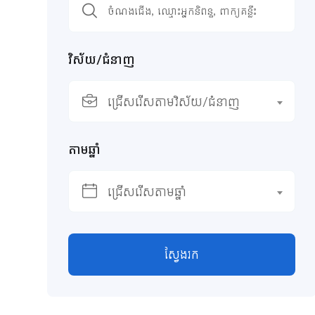
វិស័យ/ជំនាញ
ជ្រើសរើសតាមវិស័យ/ជំនាញ
តាមឆ្នាំ
ជ្រើសរើសតាមឆ្នាំ
ស្វែងរក