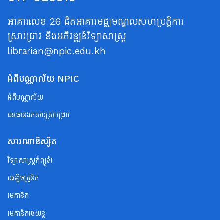
អាគារលេខ 26 ជិតអាគារមជ្ឈមណ្ឌលសហប្រត្តិការ
ស្រាវជ្រាវ និងអភិវឌ្ឍន៍វិទ្យាសាស្ត្រ
librarian@npic.edu.kh
អំពីបណ្ណាល័យ NPIC
អំពីបណ្ណាល័យ
ធនធានឯកសារស្រាវជ្រាវ
សារណានិស្សិត
វិទ្យាសាស្ត្រកុំព្យូទ័រ
អេឡិចត្រូនិក
មេកានិក
មេកានិករថយន្ត