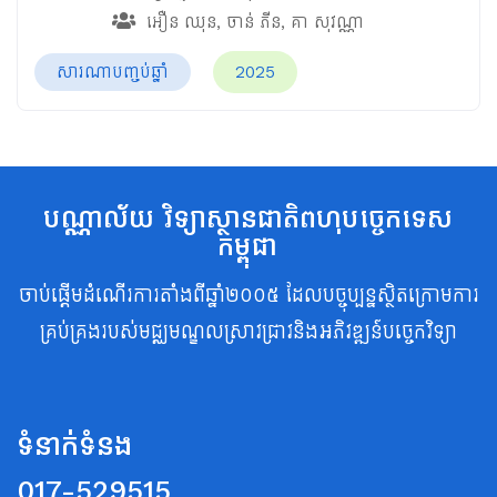
អឿន​ ឈុន
,
ចាន់​ ភីន
,
គា សុវណ្ណា
សារណាបញ្ចប់ឆ្នាំ
2025
បណ្ណាល័យ វិទ្យាស្ថានជាតិពហុបច្ចេកទេស
កម្ពុជា
ចាប់ផ្តើមដំណើរការតាំងពីឆ្នាំ២០០៥ ដែលបច្ចុប្បន្នស្ថិតក្រោមការ
គ្រប់គ្រងរបស់មជ្ឈមណ្ឌលស្រាវជ្រាវនិងអភិវឌ្ឍន៍បច្ចេកវិទ្យា
ទំនាក់ទំនង
017-529515