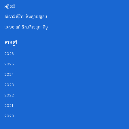
អគ្គិសនី
សំណង់ស៊ីវិល និងស្ថាបត្យកម្ម
ទេសចរណ័ និងបដិសណ្ឋារកិច្ច
តាមឆ្នាំ
2026
2025
2024
2023
2022
2021
2020