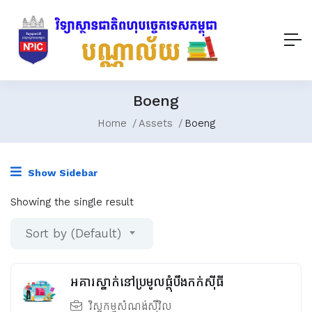
Boeng
Home
Assets
Boeng
Show Sidebar
Showing the single result
Sort by (Default)
អគារស្នាក់នៅប្រមូលផ្ដុំបឹងកក់ស៊ីធី
វិស្វកម្មសំណង់ស៊ីវិល