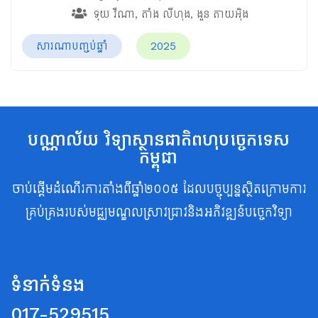
ទុយ ​វីណា
,
តាំង​ លីហុង
,
ងួន​ តាយអ៊ិង
សារណាបញ្ចប់ឆ្នាំ
2025
បណ្ណាល័យ វិទ្យាស្ថានជាតិពហុបច្ចេកទេស
កម្ពុជា
ចាប់ផ្តើមដំណើរការតាំងពីឆ្នាំ២០០៥ ដែលបច្ចុប្បន្នស្ថិតក្រោមការ
គ្រប់គ្រងរបស់មជ្ឈមណ្ឌលស្រាវជ្រាវនិងអភិវឌ្ឍន៍បច្ចេកវិទ្យា
ទំនាក់ទំនង
017-529515