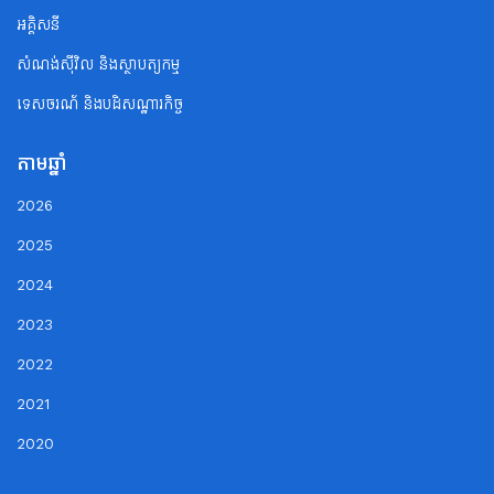
អគ្គិសនី
សំណង់ស៊ីវិល និងស្ថាបត្យកម្ម
ទេសចរណ័ និងបដិសណ្ឋារកិច្ច
តាមឆ្នាំ
2026
2025
2024
2023
2022
2021
2020