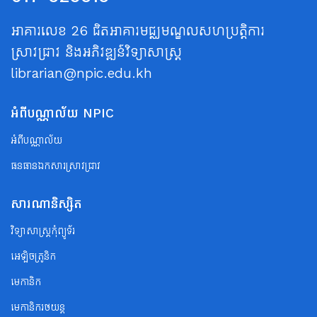
អាគារលេខ 26 ជិតអាគារមជ្ឈមណ្ឌលសហប្រត្តិការ
ស្រាវជ្រាវ និងអភិវឌ្ឍន៍វិទ្យាសាស្ត្រ
librarian@npic.edu.kh
អំពីបណ្ណាល័យ NPIC
អំពីបណ្ណាល័យ
ធនធានឯកសារស្រាវជ្រាវ
សារណានិស្សិត
វិទ្យាសាស្ត្រកុំព្យូទ័រ
អេឡិចត្រូនិក
មេកានិក
មេកានិករថយន្ត