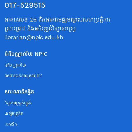
017-529515
អាគារលេខ 26 ជិតអាគារមជ្ឈមណ្ឌលសហប្រត្តិការ
ស្រាវជ្រាវ និងអភិវឌ្ឍន៍វិទ្យាសាស្ត្រ
librarian@npic.edu.kh
អំពីបណ្ណាល័យ NPIC
អំពីបណ្ណាល័យ
ធនធានឯកសារស្រាវជ្រាវ
សារណានិស្សិត
វិទ្យាសាស្ត្រកុំព្យូទ័រ
អេឡិចត្រូនិក
មេកានិក