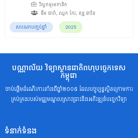
វិស្វកម្មមេកានិក
ឌឹម ធារ៉ា
,
ឈូក កែវ
,
គុន្ធ ធារិន
សារណាបញ្ចប់ឆ្នាំ
2025
បណ្ណាល័យ វិទ្យាស្ថានជាតិពហុបច្ចេកទេស
កម្ពុជា
ចាប់ផ្តើមដំណើរការតាំងពីឆ្នាំ២០០៥ ដែលបច្ចុប្បន្នស្ថិតក្រោមការ
គ្រប់គ្រងរបស់មជ្ឈមណ្ឌលស្រាវជ្រាវនិងអភិវឌ្ឍន៍បច្ចេកវិទ្យា
ទំនាក់ទំនង