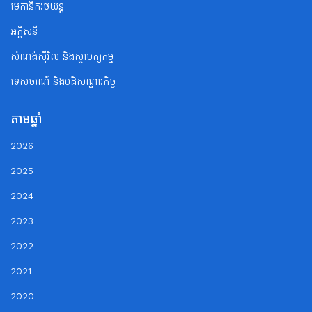
មេកានិករថយន្ត
អគ្គិសនី
សំណង់ស៊ីវិល និងស្ថាបត្យកម្ម
ទេសចរណ័ និងបដិសណ្ឋារកិច្ច
តាមឆ្នាំ
2026
2025
2024
2023
2022
2021
2020