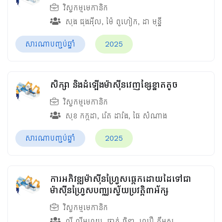
វិស្វកម្មមេកានិក
សុង ជុងអ៊ីល
,
ម៉ៃ ពូហៀក
,
ដា មុន្នី
សារណាបញ្ចប់ឆ្នាំ
2025
សិក្សា និងដំឡើងម៉ាស៊ីនវេញខ្សែខ្នាតតូច
វិស្វកម្មមេកានិក
សុខ កក្កដា
,
រ៉េត ដារ៉ង
,
ផៃ សំណាង
សារណាបញ្ចប់ឆ្នាំ
2025
ការអភិវឌ្ឍម៉ាស៊ីនហ្វ្រែសផ្តេកដោយដៃទៅជា
ម៉ាស៊ីនហ្រ្វែសបញ្ឈរស្វ័យប្រវត្តិ៣អ័ក្ស
វិស្វកម្មមេកានិក
លី លីមហួយ
,
ថាក់ ចិន្តា
,
ឈឿ គឹមសួ