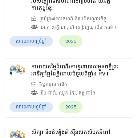
របស់ភ្ញៀវទេសចរបារាំងរៀបចំដោយអង្គ
ការកូដូខ្មែរ
គ្រប់គ្រងទេសចរណ៍ និងបដិសណ្ឋារកិច្ច
អោក លក្ខិណា
,
ហ៊ សៀវហ្វុង
,
លឹម គង់ម៉ាច
សារណាបញ្ចប់ឆ្នាំ
2025
ការវាយតម្លៃដំណើរការទូហាលសម្ងួតពន្លឺព្រះ
អាទិត្យផ្លែដៃខ្លីដោយជំនួយពីផ្ទាំង PVT
វិស្វកម្មមេកានិក
ឌឹម ធារ៉ា
,
ឈូក កែវ
,
គុន្ធ ធារិន
សារណាបញ្ចប់ឆ្នាំ
2025
សិក្សា និងដំឡើងម៉ាស៊ីនសកសំបកអំពៅ