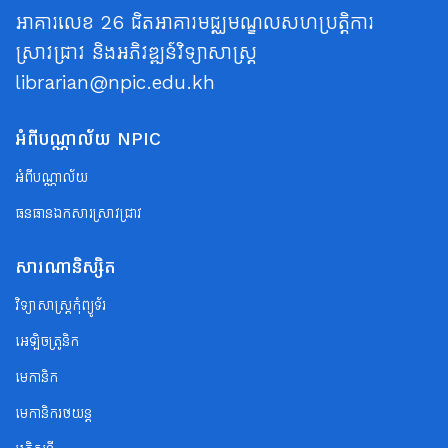
អាគារលេខ 26 ជិតអាគារមជ្ឈមណ្ឌលសហប្រត្តិការ
ស្រាវជ្រាវ និងអភិវឌ្ឍន៍វិទ្យាសាស្ត្រ
librarian@npic.edu.kh
អំពីបណ្ណាល័យ NPIC
អំពីបណ្ណាល័យ
ធនធានឯកសារស្រាវជ្រាវ
សារណានិស្សិត
វិទ្យាសាស្ត្រកុំព្យូទ័រ
អេឡិចត្រូនិក
មេកានិក
មេកានិករថយន្ត