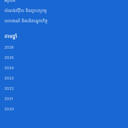
អគ្គិសនី
សំណង់ស៊ីវិល និងស្ថាបត្យកម្ម
ទេសចរណ័ និងបដិសណ្ឋារកិច្ច
តាមឆ្នាំ
2026
2025
2024
2023
2022
2021
2020