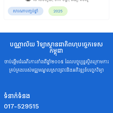
សារណាបញ្ចប់ឆ្នាំ
2025
បណ្ណាល័យ វិទ្យាស្ថានជាតិពហុបច្ចេកទេស
កម្ពុជា
ចាប់ផ្តើមដំណើរការតាំងពីឆ្នាំ២០០៥ ដែលបច្ចុប្បន្នស្ថិតក្រោមការ
គ្រប់គ្រងរបស់មជ្ឈមណ្ឌលស្រាវជ្រាវនិងអភិវឌ្ឍន៍បច្ចេកវិទ្យា
ទំនាក់ទំនង
017-529515