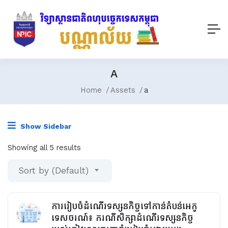
A
Home
Assets
a
Show Sidebar
Showing all 5 results
Sort by (Default)
ការរៀបចំដំណើរទស្សនកិច្ចទៅកាន់តំបន់អេកូ
ទេសចរណ៍៖ ករណីសិក្សាដំណើរទស្សនកិច្ច