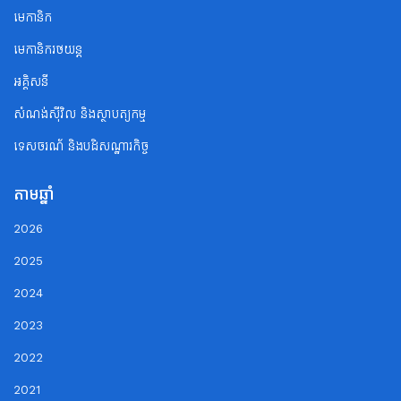
មេកានិក
មេកានិករថយន្ត
អគ្គិសនី
សំណង់ស៊ីវិល និងស្ថាបត្យកម្ម
ទេសចរណ័ និងបដិសណ្ឋារកិច្ច
តាមឆ្នាំ
2026
2025
2024
2023
2022
2021