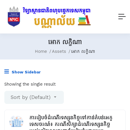
អោក លក្ខិណា
Home
Assets
អោក លក្ខិណា
Show Sidebar
Showing the single result
Sort by (Default)
ការរៀបចំដំណើរទស្សនកិច្ចទៅកាន់តំបន់អេកូ
ទេសចរណ៍៖ ករណីសិក្សាដំណើរទស្សនកិច្ច