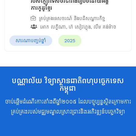
របស់ភ្ញៀវទេសចរបារាំងរៀបចំដោយអង្គ
ការកូដូខ្មែរ
គ្រប់គ្រងទេសចរណ៍ និងបដិសណ្ឋារកិច្ច
អោក លក្ខិណា
,
ហ៊ សៀវហ្វុង
,
លឹម គង់ម៉ាច
សារណាបញ្ចប់ឆ្នាំ
2025
បណ្ណាល័យ វិទ្យាស្ថានជាតិពហុបច្ចេកទេស
កម្ពុជា
ចាប់ផ្តើមដំណើរការតាំងពីឆ្នាំ២០០៥ ដែលបច្ចុប្បន្នស្ថិតក្រោមការ
គ្រប់គ្រងរបស់មជ្ឈមណ្ឌលស្រាវជ្រាវនិងអភិវឌ្ឍន៍បច្ចេកវិទ្យា