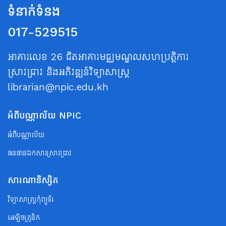
ទំនាក់ទំនង
017-529515
អាគារលេខ 26 ជិតអាគារមជ្ឈមណ្ឌលសហប្រត្តិការ
ស្រាវជ្រាវ និងអភិវឌ្ឍន៍វិទ្យាសាស្ត្រ
librarian@npic.edu.kh
អំពីបណ្ណាល័យ NPIC
អំពីបណ្ណាល័យ
ធនធានឯកសារស្រាវជ្រាវ
សារណានិស្សិត
វិទ្យាសាស្ត្រកុំព្យូទ័រ
អេឡិចត្រូនិក