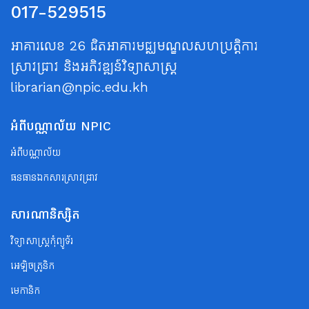
017-529515
អាគារលេខ 26 ជិតអាគារមជ្ឈមណ្ឌលសហប្រត្តិការ
ស្រាវជ្រាវ និងអភិវឌ្ឍន៍វិទ្យាសាស្ត្រ
librarian@npic.edu.kh
អំពីបណ្ណាល័យ NPIC
អំពីបណ្ណាល័យ
ធនធានឯកសារស្រាវជ្រាវ
សារណានិស្សិត
វិទ្យាសាស្ត្រកុំព្យូទ័រ
អេឡិចត្រូនិក
មេកានិក