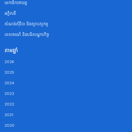
មេកានិករថយន្ត
អគ្គិសនី
សំណង់ស៊ីវិល និងស្ថាបត្យកម្ម
ទេសចរណ័ និងបដិសណ្ឋារកិច្ច
តាមឆ្នាំ
2026
2025
2024
2023
2022
2021
2020