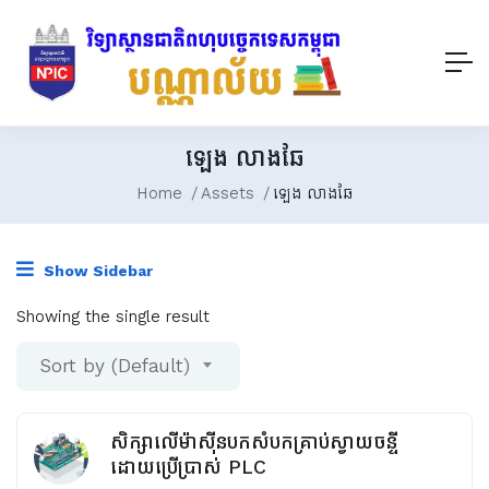
ឡេង លាងឆែ
Home
Assets
ឡេង លាងឆែ
Show Sidebar
Showing the single result
Sort by (Default)
សិក្សាលើម៉ាស៊ីនបកសំបកគ្រាប់ស្វាយចន្ទី
ដោយប្រើប្រាស់ PLC