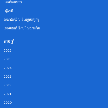
មេកានិករថយន្ត
អគ្គិសនី
សំណង់ស៊ីវិល និងស្ថាបត្យកម្ម
ទេសចរណ័ និងបដិសណ្ឋារកិច្ច
តាមឆ្នាំ
2026
2025
2024
2023
2022
2021
2020