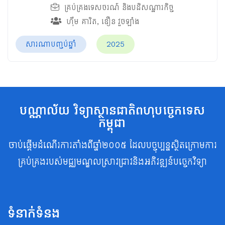
គ្រប់គ្រងទេសចរណ៍ និងបដិសណ្ឋារកិច្ច
ហ៊ឹម គារិត
,
ឌឿន វួចឡាំង
សារណាបញ្ចប់ឆ្នាំ
2025
បណ្ណាល័យ វិទ្យាស្ថានជាតិពហុបច្ចេកទេស
កម្ពុជា
ចាប់ផ្តើមដំណើរការតាំងពីឆ្នាំ២០០៥ ដែលបច្ចុប្បន្នស្ថិតក្រោមការ
គ្រប់គ្រងរបស់មជ្ឈមណ្ឌលស្រាវជ្រាវនិងអភិវឌ្ឍន៍បច្ចេកវិទ្យា
ទំនាក់ទំនង