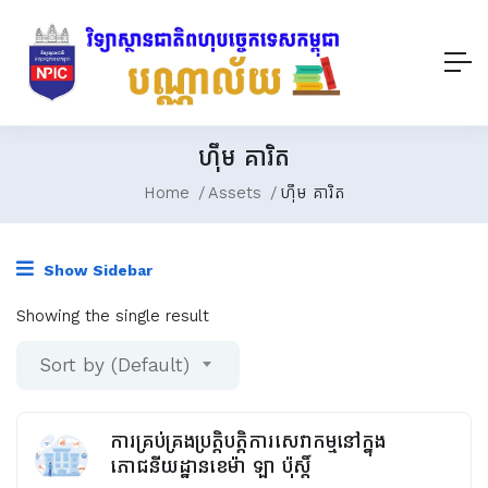
ហ៊ឹម គារិត
Home
Assets
ហ៊ឹម គារិត
Show Sidebar
Showing the single result
Sort by (Default)
ការគ្រប់គ្រងប្រត្តិបត្តិការសេវាកម្មនៅក្នុង
ភោជនីយដ្ឋានខេម៉ា ឡា ប៉ុស្តិ៍