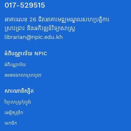
017-529515
អាគារលេខ 26 ជិតអាគារមជ្ឈមណ្ឌលសហប្រត្តិការ
ស្រាវជ្រាវ និងអភិវឌ្ឍន៍វិទ្យាសាស្ត្រ
librarian@npic.edu.kh
អំពីបណ្ណាល័យ NPIC
អំពីបណ្ណាល័យ
ធនធានឯកសារស្រាវជ្រាវ
សារណានិស្សិត
វិទ្យាសាស្ត្រកុំព្យូទ័រ
អេឡិចត្រូនិក
មេកានិក