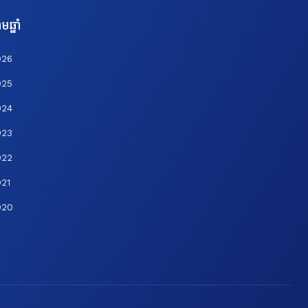
មឆ្នាំ
026
025
024
023
022
21
020