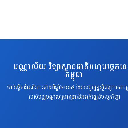
បណ្ណាល័យ វិទ្យាស្ថានជាតិពហុបច្ចេកទ
កម្ពុជា
ចាប់ផ្តើមដំណើរការតាំងពីឆ្នាំ២០០៥ ដែលបច្ចុប្បន្នស្ថិតក្រោមការគ្
របស់មជ្ឈមណ្ឌលស្រាវជ្រាវនិងអភិវឌ្ឍន៍បច្ចេកវិទ្យា