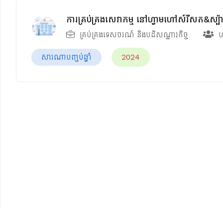
ការគ្រប់គ្រងសេវាកម្ម នៅហ្វាមហៅស៍រីសត&ស្ប៉ា ស
គ្រប់គ្រងទេសចរណ៍ និងបដិសណ្ឋារកិច្ច
ហ
សារណាបញ្ចប់ឆ្នាំ
2024