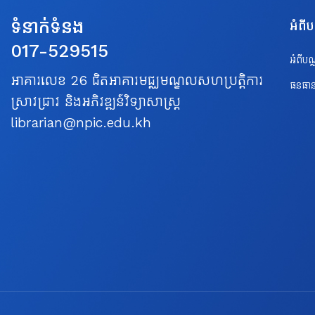
ទំនាក់ទំនង
អំពី
017-529515
អំពីប
អាគារលេខ 26 ជិតអាគារមជ្ឈមណ្ឌលសហប្រត្តិការ
ធនធាន
ស្រាវជ្រាវ និងអភិវឌ្ឍន៍វិទ្យាសាស្ត្រ
librarian@npic.edu.kh