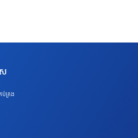
េស
រប់គ្រង