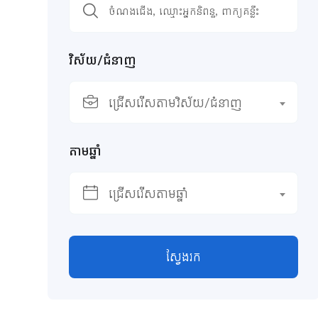
វិស័យ/ជំនាញ
ជ្រើសរើសតាមវិស័យ/ជំនាញ
តាមឆ្នាំ
ជ្រើសរើសតាមឆ្នាំ
ស្វែងរក