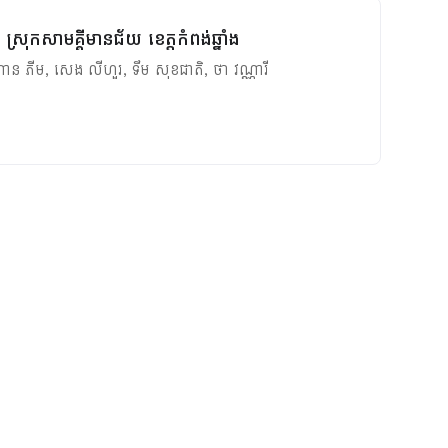
្រុកសាមគ្គីមានជ័យ ខេត្តកំពង់ឆ្នាំង
ាន ភីម
,
សេង លីហួរ
,
ទឹម សុខជាតិ
,
ថា វណ្ណារី