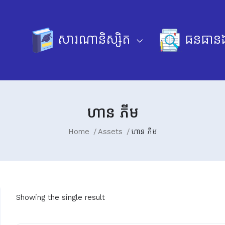
សារណានិស្សិត
ធនធានឯ
ហាន ភីម
Home
Assets
ហាន ភីម
Showing the single result