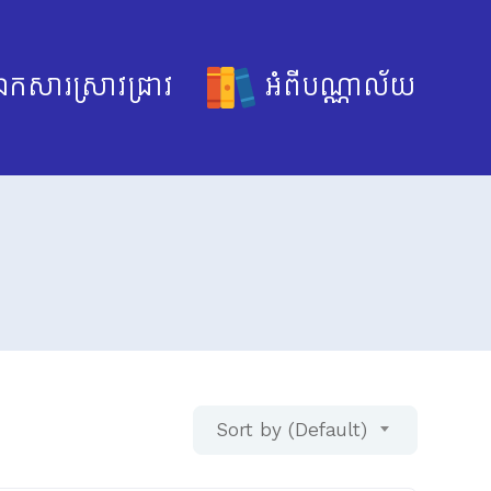
កសារស្រាវជ្រាវ
អំពីបណ្ណាល័យ
Sort by (Default)