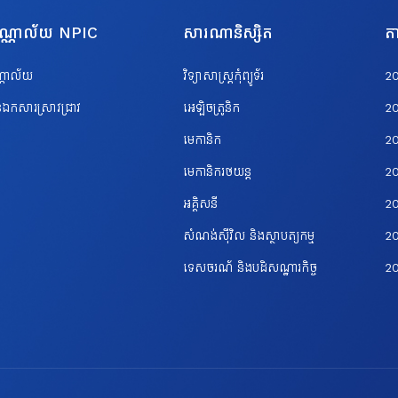
បណ្ណាល័យ NPIC
សារណានិស្សិត
តា
ណ្ណាល័យ
វិទ្យាសាស្ត្រកុំព្យូទ័រ
2
ឯកសារស្រាវជ្រាវ
អេឡិចត្រូនិក
2
មេកានិក
2
មេកានិករថយន្ត
2
អគ្គិសនី
2
សំណង់ស៊ីវិល និងស្ថាបត្យកម្ម
20
ទេសចរណ័ និងបដិសណ្ឋារកិច្ច
2