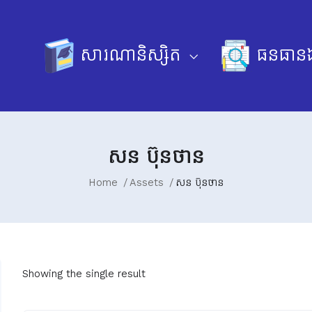
សារណានិស្សិត
ធនធានឯ
សន ប៊ុនថាន
Home
Assets
សន ប៊ុនថាន
Showing the single result