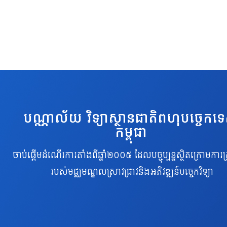
បណ្ណាល័យ វិទ្យាស្ថានជាតិពហុបច្ចេកទ
កម្ពុជា
ចាប់ផ្តើមដំណើរការតាំងពីឆ្នាំ២០០៥ ដែលបច្ចុប្បន្នស្ថិតក្រោមការគ្
របស់មជ្ឈមណ្ឌលស្រាវជ្រាវនិងអភិវឌ្ឍន៍បច្ចេកវិទ្យា