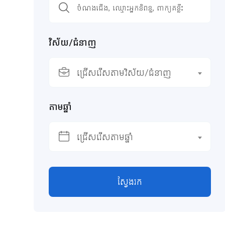
វិស័យ/ជំនាញ
ជ្រើសរើសតាមវិស័យ/ជំនាញ
តាមឆ្នាំ
ជ្រើសរើសតាមឆ្នាំ
ស្វែងរក