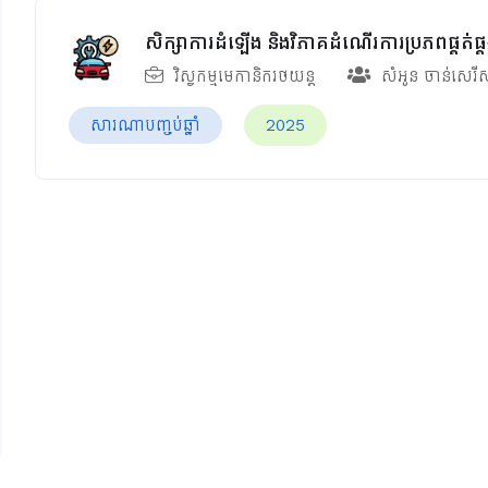
សិក្សាការដំឡើង និងវិភាគដំណើរការប្រភពផ្គត់ផ្
វិស្វកម្មមេកានិករថយន្ត
សំអូន ចាន់សេរី
សារណាបញ្ចប់ឆ្នាំ
2025