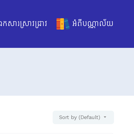
កសារស្រាវជ្រាវ
អំពីបណ្ណាល័យ
Sort by (Default)