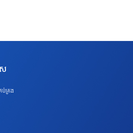
េស
រប់គ្រង