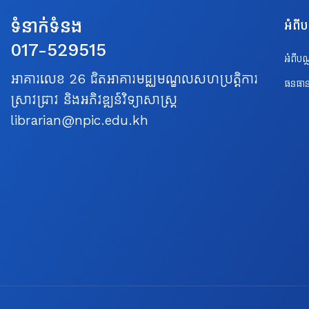
ទំនាក់ទំនង
អំពី
017-529515
អំពីប
អាគារលេខ 26 ជិតអាគារមជ្ឈមណ្ឌលសហប្រត្តិការ
ធនធាន
ស្រាវជ្រាវ និងអភិវឌ្ឍន៍វិទ្យាសាស្ត្រ
librarian@npic.edu.kh