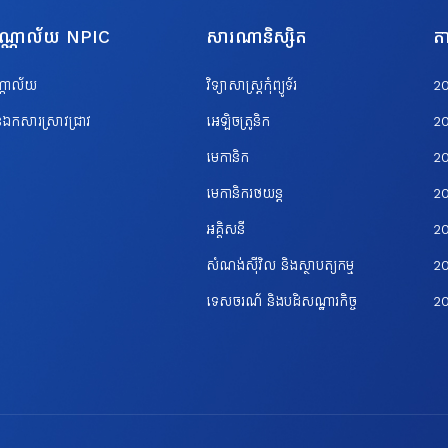
បណ្ណាល័យ NPIC
សារណានិស្សិត
តា
ណ្ណាល័យ
វិទ្យាសាស្ត្រកុំព្យូទ័រ
2
ឯកសារស្រាវជ្រាវ
អេឡិចត្រូនិក
2
មេកានិក
2
មេកានិករថយន្ត
2
អគ្គិសនី
2
សំណង់ស៊ីវិល និងស្ថាបត្យកម្ម
20
ទេសចរណ័ និងបដិសណ្ឋារកិច្ច
2