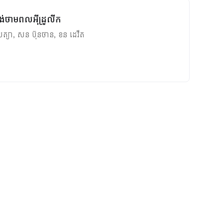
គង់ថាមពលអ៊ីដ្រូលីក
សត្យា
,
សន ប៊ុនថាន
,
ខន ដេវីត