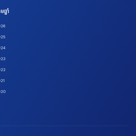
មឆ្នាំ
026
025
024
023
022
21
020