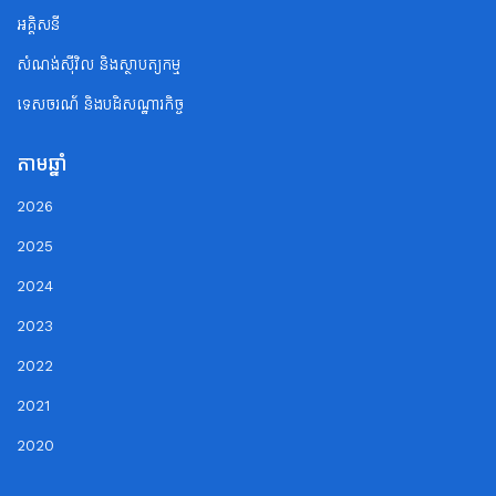
អគ្គិសនី
សំណង់ស៊ីវិល និងស្ថាបត្យកម្ម
ទេសចរណ័ និងបដិសណ្ឋារកិច្ច
តាមឆ្នាំ
2026
2025
2024
2023
2022
2021
2020