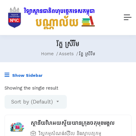
រ័ត្ន ស្រីរីម
Home
Assets
រ័ត្ន ស្រីរីម
Show Sidebar
Showing the single result
Sort by (Default)
ស្ថានីយវិហអយស្ម័យយានក្រុងចតុមុខមង្គល
វិស្វកម្មសំណង់ស៊ីវិល និងស្ថាបត្យកម្ម