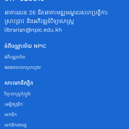
អាគារលេខ 26 ជិតអាគារមជ្ឈមណ្ឌលសហប្រត្តិការ
ស្រាវជ្រាវ និងអភិវឌ្ឍន៍វិទ្យាសាស្ត្រ
librarian@npic.edu.kh
អំពីបណ្ណាល័យ NPIC
អំពីបណ្ណាល័យ
ធនធានឯកសារស្រាវជ្រាវ
សារណានិស្សិត
វិទ្យាសាស្ត្រកុំព្យូទ័រ
អេឡិចត្រូនិក
មេកានិក
មេកានិករថយន្ត