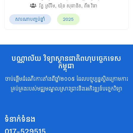
រ័ត្ន ស្រីរីម
,
យ៉ុន សុផានិត
,
ពឹង វិផា
សារណាបញ្ចប់ឆ្នាំ
2025
បណ្ណាល័យ វិទ្យាស្ថានជាតិពហុបច្ចេកទេស
កម្ពុជា
ចាប់ផ្តើមដំណើរការតាំងពីឆ្នាំ២០០៥ ដែលបច្ចុប្បន្នស្ថិតក្រោមការ
គ្រប់គ្រងរបស់មជ្ឈមណ្ឌលស្រាវជ្រាវនិងអភិវឌ្ឍន៍បច្ចេកវិទ្យា
ទំនាក់ទំនង
017-529515