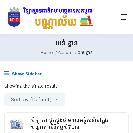
យន់ ខ្នាន
Home
Assets
យន់ ខ្នាន
Show Sidebar
Showing the single result
Sort by (Default)
សិក្សាការផ្គត់ផ្គង់ថាមពលអគ្គិសនីនៅក្នុង
សណ្ឋាគារឌីនីកម្ពស់7ជាន់