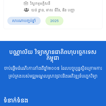
វិស្វកម្មអគ្គិសនី
យន់ ខ្នាន
,
មាស ជីវ័ន
,
ងិន បញ្ញា
សារណាបញ្ចប់ឆ្នាំ
2025
បណ្ណាល័យ វិទ្យាស្ថានជាតិពហុបច្ចេកទេស
កម្ពុជា
ចាប់ផ្តើមដំណើរការតាំងពីឆ្នាំ២០០៥ ដែលបច្ចុប្បន្នស្ថិតក្រោមការ
គ្រប់គ្រងរបស់មជ្ឈមណ្ឌលស្រាវជ្រាវនិងអភិវឌ្ឍន៍បច្ចេកវិទ្យា
ទំនាក់ទំនង