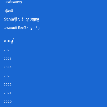
មេកានិករថយន្ត
អគ្គិសនី
សំណង់ស៊ីវិល និងស្ថាបត្យកម្ម
ទេសចរណ័ និងបដិសណ្ឋារកិច្ច
តាមឆ្នាំ
2026
2025
2024
2023
2022
2021
2020