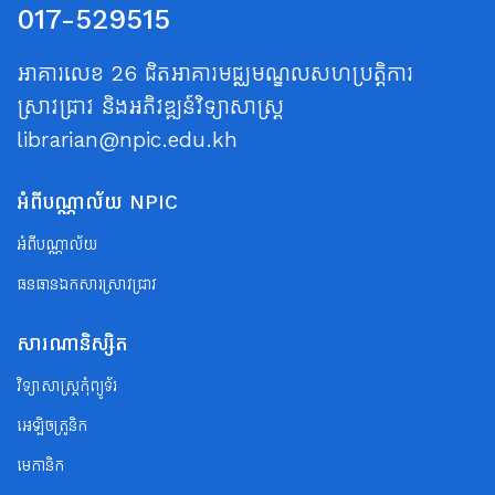
017-529515
អាគារលេខ 26 ជិតអាគារមជ្ឈមណ្ឌលសហប្រត្តិការ
ស្រាវជ្រាវ និងអភិវឌ្ឍន៍វិទ្យាសាស្ត្រ
librarian@npic.edu.kh
អំពីបណ្ណាល័យ NPIC
អំពីបណ្ណាល័យ
ធនធានឯកសារស្រាវជ្រាវ
សារណានិស្សិត
វិទ្យាសាស្ត្រកុំព្យូទ័រ
អេឡិចត្រូនិក
មេកានិក