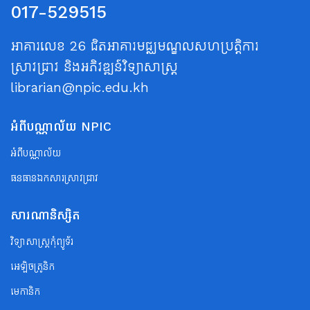
017-529515
អាគារលេខ 26 ជិតអាគារមជ្ឈមណ្ឌលសហប្រត្តិការ
ស្រាវជ្រាវ និងអភិវឌ្ឍន៍វិទ្យាសាស្ត្រ
librarian@npic.edu.kh
អំពីបណ្ណាល័យ NPIC
អំពីបណ្ណាល័យ
ធនធានឯកសារស្រាវជ្រាវ
សារណានិស្សិត
វិទ្យាសាស្ត្រកុំព្យូទ័រ
អេឡិចត្រូនិក
មេកានិក