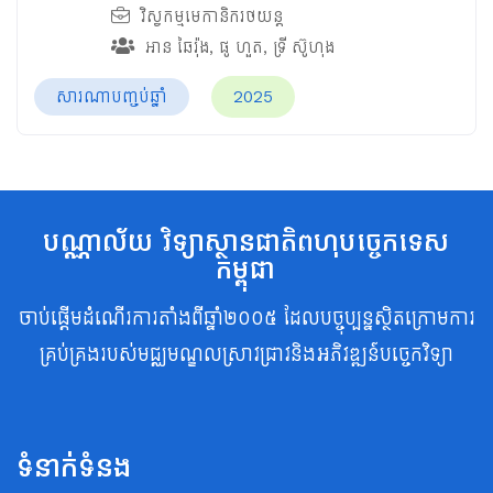
វិស្វកម្មមេកានិករថយន្ត
អាន ឆៃរ៉ុង
,
ផូ ហួត
,
ទ្រី ស៊ូហុង
សារណាបញ្ចប់ឆ្នាំ
2025
បណ្ណាល័យ វិទ្យាស្ថានជាតិពហុបច្ចេកទេស
កម្ពុជា
ចាប់ផ្តើមដំណើរការតាំងពីឆ្នាំ២០០៥ ដែលបច្ចុប្បន្នស្ថិតក្រោមការ
គ្រប់គ្រងរបស់មជ្ឈមណ្ឌលស្រាវជ្រាវនិងអភិវឌ្ឍន៍បច្ចេកវិទ្យា
ទំនាក់ទំនង