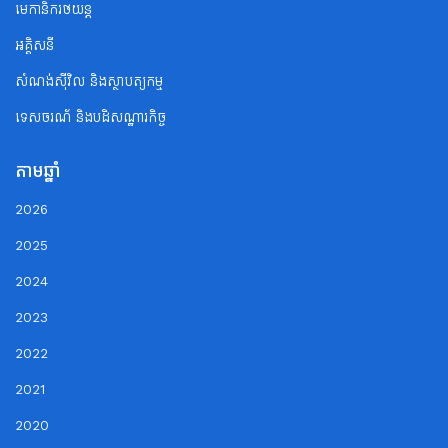
មេកានិករថយន្ត
អគ្គិសនី
សំណង់ស៊ីវិល និងស្ថាបត្យកម្ម
ទេសចរណ័ និងបដិសណ្ឋារកិច្ច
តាមឆ្នាំ
2026
2025
2024
2023
2022
2021
2020