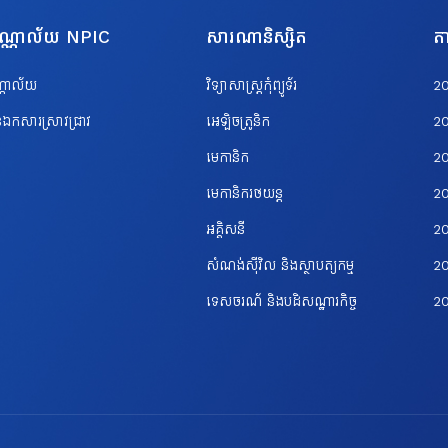
បណ្ណាល័យ NPIC
សារណានិស្សិត
តា
ណ្ណាល័យ
វិទ្យាសាស្ត្រកុំព្យូទ័រ
2
ឯកសារស្រាវជ្រាវ
អេឡិចត្រូនិក
2
មេកានិក
2
មេកានិករថយន្ត
2
អគ្គិសនី
2
សំណង់ស៊ីវិល និងស្ថាបត្យកម្ម
20
ទេសចរណ័ និងបដិសណ្ឋារកិច្ច
2