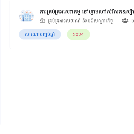
ការគ្រប់គ្រងសេវាកម្ម នៅហ្វាមហៅស៍រីសត&ស្ប៉ា ស
គ្រប់គ្រងទេសចរណ៍ និងបដិសណ្ឋារកិច្ច
ហ
សារណាបញ្ចប់ឆ្នាំ
2024