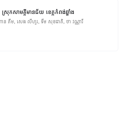
្រុកសាមគ្គីមានជ័យ ខេត្តកំពង់ឆ្នាំង
ាន ភីម
,
សេង លីហួរ
,
ទឹម សុខជាតិ
,
ថា វណ្ណារី