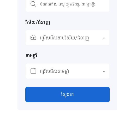
វិស័យ/ជំនាញ
ជ្រើសរើសតាមវិស័យ/ជំនាញ
តាមឆ្នាំ
ជ្រើសរើសតាមឆ្នាំ
ស្វែងរក