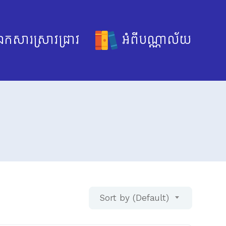
កសារស្រាវជ្រាវ
អំពីបណ្ណាល័យ
Sort by (Default)