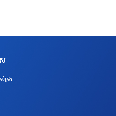
េស
រប់គ្រង