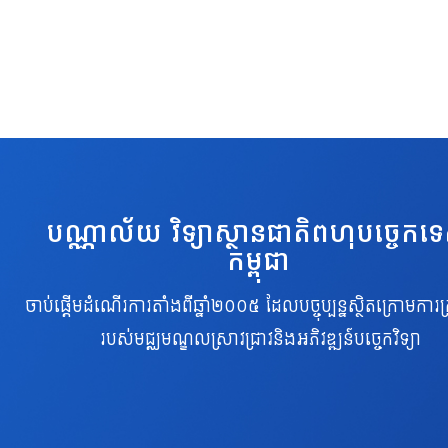
បណ្ណាល័យ វិទ្យាស្ថានជាតិពហុបច្ចេកទ
កម្ពុជា
ចាប់ផ្តើមដំណើរការតាំងពីឆ្នាំ២០០៥ ដែលបច្ចុប្បន្នស្ថិតក្រោមការគ្
របស់មជ្ឈមណ្ឌលស្រាវជ្រាវនិងអភិវឌ្ឍន៍បច្ចេកវិទ្យា