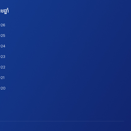
មឆ្នាំ
026
025
024
023
022
21
020