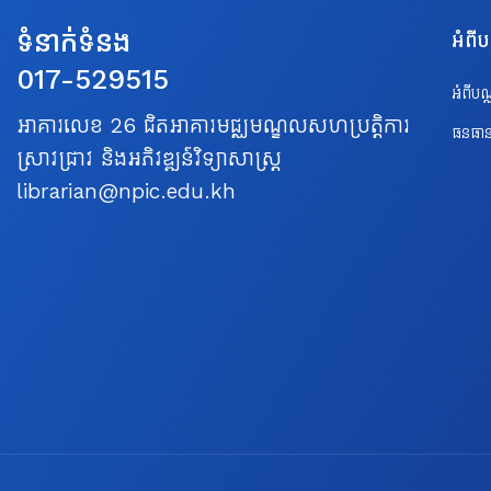
ទំនាក់ទំនង
អំពី
017-529515
អំពីប
អាគារលេខ 26 ជិតអាគារមជ្ឈមណ្ឌលសហប្រត្តិការ
ធនធាន
ស្រាវជ្រាវ និងអភិវឌ្ឍន៍វិទ្យាសាស្ត្រ
librarian@npic.edu.kh