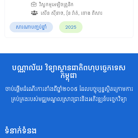
វិស្វកម្មអេឡិចត្រូនិក
សើន ស៊ីនាថ
,
រ៉ុន រ៉ាត់
,
ថោង ពិសារ
សារណាបញ្ចប់ឆ្នាំ
2025
បណ្ណាល័យ វិទ្យាស្ថានជាតិពហុបច្ចេកទេស
កម្ពុជា
ចាប់ផ្តើមដំណើរការតាំងពីឆ្នាំ២០០៥ ដែលបច្ចុប្បន្នស្ថិតក្រោមការ
គ្រប់គ្រងរបស់មជ្ឈមណ្ឌលស្រាវជ្រាវនិងអភិវឌ្ឍន៍បច្ចេកវិទ្យា
ទំនាក់ទំនង