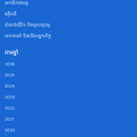
មេកានិករថយន្ត
អគ្គិសនី
សំណង់ស៊ីវិល និងស្ថាបត្យកម្ម
ទេសចរណ័ និងបដិសណ្ឋារកិច្ច
តាមឆ្នាំ
2026
2025
2024
2023
2022
2021
2020