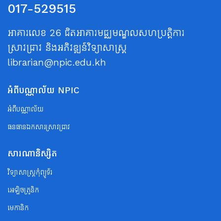
017-529515
អាគារលេខ 26 ជិតអាគារមជ្ឈមណ្ឌលសហប្រត្តិការ
ស្រាវជ្រាវ និងអភិវឌ្ឍន៍វិទ្យាសាស្ត្រ
librarian@npic.edu.kh
អំពីបណ្ណាល័យ NPIC
អំពីបណ្ណាល័យ
ធនធានឯកសារស្រាវជ្រាវ
សារណានិស្សិត
វិទ្យាសាស្ត្រកុំព្យូទ័រ
អេឡិចត្រូនិក
មេកានិក