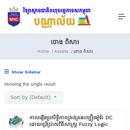
ថោង ពិសារ
Home
Assets
ថោង ពិសារ
Show Sidebar
Showing the single result
Sort by (Default)
ការបង្កើនប្រសិទ្ធិភាពគ្រប់គ្រងល្បឿនម៉ូទ័រ DC
ដោយប្រើប្រាស់វិធីសាស្រ្ត Fuzzy Logic