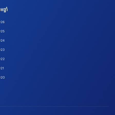
មឆ្នាំ
026
025
024
023
022
21
020