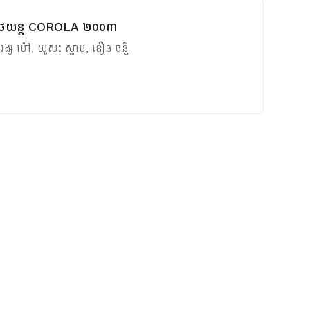
ាស៊ីនរថយន្ត COROLA ២០០៣
,
វង្ស ម៉ៅ
,
យូសុះ ស្លាម
,
ឌឿន ចន្ទី