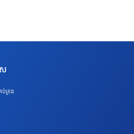
េស
រប់គ្រង