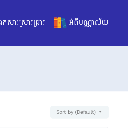
កសារស្រាវជ្រាវ
អំពីបណ្ណាល័យ
Sort by (Default)