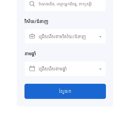
វិស័យ/ជំនាញ
ជ្រើសរើសតាមវិស័យ/ជំនាញ
តាមឆ្នាំ
ជ្រើសរើសតាមឆ្នាំ
ស្វែងរក