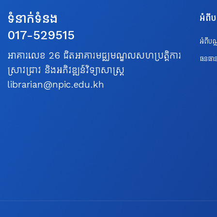
ទំនាក់ទំនង
អំពី
017-529515
អំពីប
អាគារលេខ 26 ជិតអាគារមជ្ឈមណ្ឌលសហប្រត្តិការ
ធនធាន
ស្រាវជ្រាវ និងអភិវឌ្ឍន៍វិទ្យាសាស្ត្រ
librarian@npic.edu.kh