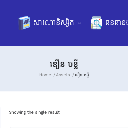
សារណានិស្សិត
ធនធានឯ
ឌឿន ចន្ទី
Home
Assets
ឌឿន ចន្ទី
Showing the single result