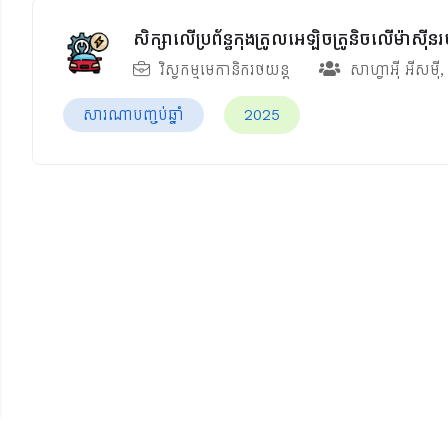
សិក្សាលើប្រព័ន្ធកុងត្រូលអេឡិចត្រូនិចលើម៉
វិស្វកម្មមេកានិករថយន្ត
សាហ្វាអ៊ី អីសម៉ី
សារណាបញ្ចប់ឆ្នាំ
2025