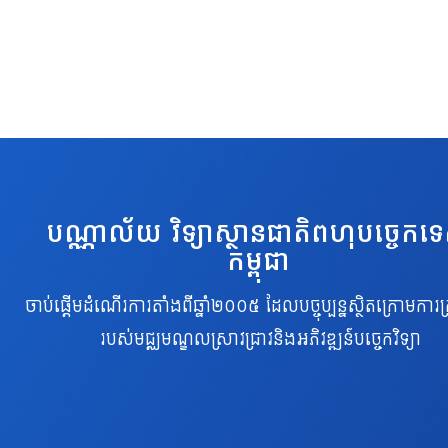
បណ្ណាល័យ វិទ្យាស្ថានជាតិពហុបច្ចេកទ
កម្ពុជា
ចាប់ផ្តើមដំណើរការតាំងពីឆ្នាំ២០០៥ ដែលបច្ចុប្បន្នស្ថិតក្រោមការគ្
របស់មជ្ឈមណ្ឌលស្រាវជ្រាវនិងអភិវឌ្ឍន៍បច្ចេកវិទ្យា