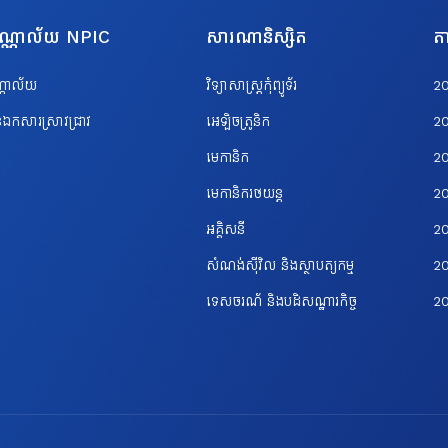
បណ្ណាល័យ NPIC
សារណានិស្សិត
តា
ណ្ណាល័យ
វិទ្យាសាស្ត្រកុំព្យូទ័រ
2
ឯកសារស្រាវជ្រាវ
អេឡិចត្រូនិក
2
មេកានិក
2
មេកានិករថយន្ត
2
អគ្គិសនី
2
សំណង់ស៊ីវិល និងស្ថាបត្យកម្ម
20
ទេសចរណ័ និងបដិសណ្ឋារកិច្ច
2