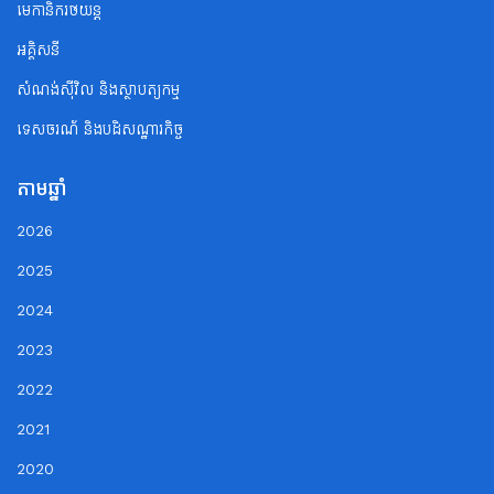
មេកានិករថយន្ត
អគ្គិសនី
សំណង់ស៊ីវិល និងស្ថាបត្យកម្ម
ទេសចរណ័ និងបដិសណ្ឋារកិច្ច
តាមឆ្នាំ
2026
2025
2024
2023
2022
2021
2020