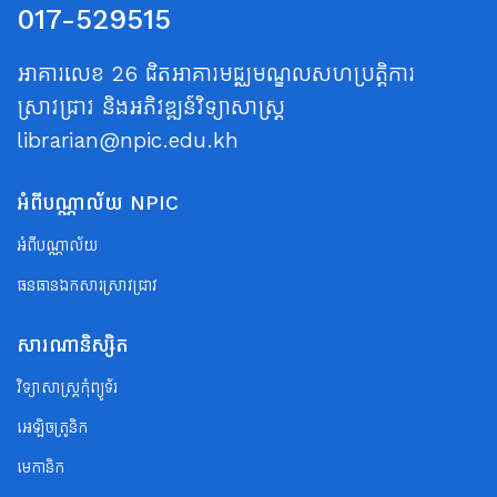
017-529515
អាគារលេខ 26 ជិតអាគារមជ្ឈមណ្ឌលសហប្រត្តិការ
ស្រាវជ្រាវ និងអភិវឌ្ឍន៍វិទ្យាសាស្ត្រ
librarian@npic.edu.kh
អំពីបណ្ណាល័យ NPIC
អំពីបណ្ណាល័យ
ធនធានឯកសារស្រាវជ្រាវ
សារណានិស្សិត
វិទ្យាសាស្ត្រកុំព្យូទ័រ
អេឡិចត្រូនិក
មេកានិក