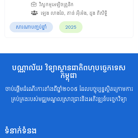
វិស្វកម្មអេឡិចត្រូនិក
ឡេង លាងឆែ
,
តាន់ អ៊ីម៉េង
,
ដួង ពិសិទ្ធិ
សារណាបញ្ចប់ឆ្នាំ
2025
បណ្ណាល័យ វិទ្យាស្ថានជាតិពហុបច្ចេកទេស
កម្ពុជា
ចាប់ផ្តើមដំណើរការតាំងពីឆ្នាំ២០០៥ ដែលបច្ចុប្បន្នស្ថិតក្រោមការ
គ្រប់គ្រងរបស់មជ្ឈមណ្ឌលស្រាវជ្រាវនិងអភិវឌ្ឍន៍បច្ចេកវិទ្យា
ទំនាក់ទំនង