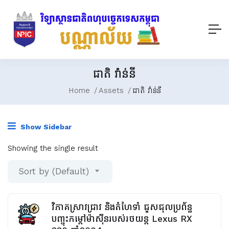
ជាតិ វ៉ាន់នី
Home
Assets
ជាតិ វ៉ាន់នី
Show Sidebar
Showing the single result
Sort by (Default)
វិភាគស្រាវជ្រាវ និងតំហែទាំ ជួសជុលប្រព័ន្ធ
បញ្ចុះកម្តៅម៉ាស៊ីនរបស់រថយន្ត Lexus RX