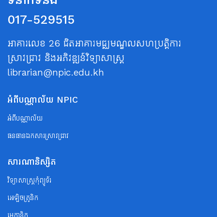
017-529515
អាគារលេខ 26 ជិតអាគារមជ្ឈមណ្ឌលសហប្រត្តិការ
ស្រាវជ្រាវ និងអភិវឌ្ឍន៍វិទ្យាសាស្ត្រ
librarian@npic.edu.kh
អំពីបណ្ណាល័យ NPIC
អំពីបណ្ណាល័យ
ធនធានឯកសារស្រាវជ្រាវ
សារណានិស្សិត
វិទ្យាសាស្ត្រកុំព្យូទ័រ
អេឡិចត្រូនិក
មេកានិក