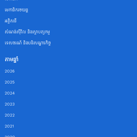
មេកានិករថយន្ត
អគ្គិសនី
សំណង់ស៊ីវិល និងស្ថាបត្យកម្ម
ទេសចរណ័ និងបដិសណ្ឋារកិច្ច
តាមឆ្នាំ
2026
2025
2024
2023
2022
2021