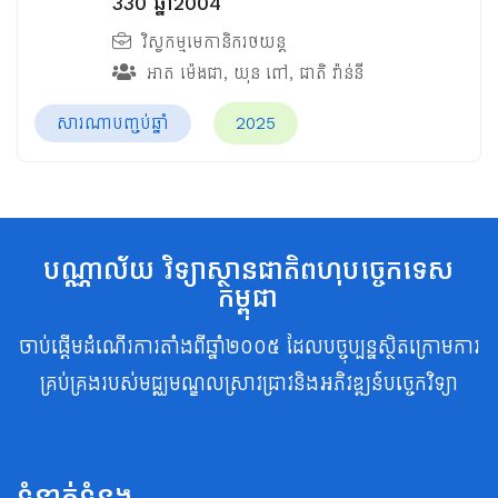
330 ឆ្នាំ2004
វិស្វកម្មមេកានិករថយន្ត
អាត ម៉េងជា
,
យុន ពៅ
,
ជាតិ វ៉ាន់នី
សារណាបញ្ចប់ឆ្នាំ
2025
បណ្ណាល័យ វិទ្យាស្ថានជាតិពហុបច្ចេកទេស
កម្ពុជា
ចាប់ផ្តើមដំណើរការតាំងពីឆ្នាំ២០០៥ ដែលបច្ចុប្បន្នស្ថិតក្រោមការ
គ្រប់គ្រងរបស់មជ្ឈមណ្ឌលស្រាវជ្រាវនិងអភិវឌ្ឍន៍បច្ចេកវិទ្យា
ទំនាក់ទំនង