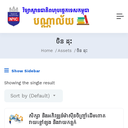
ចិន ដុះ
Home
Assets
ចិន ដុះ
Show Sidebar
Showing the single result
Sort by (Default)
សិក្សា និងអភិវឌ្ឍន៍ម៉ាស៊ីនចិញ្រ្ចាំដើមពោត
វាយខ្ចៅខ្យង និងវាយកន្ទក់