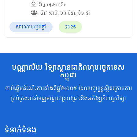
វិស្វកម្មមេកានិក
ប៉ាវ សាមី
,
ប៊ន មិនា
,
ចិន ដុះ
សារណាបញ្ចប់ឆ្នាំ
2025
បណ្ណាល័យ វិទ្យាស្ថានជាតិពហុបច្ចេកទេស
កម្ពុជា
ចាប់ផ្តើមដំណើរការតាំងពីឆ្នាំ២០០៥ ដែលបច្ចុប្បន្នស្ថិតក្រោមការ
គ្រប់គ្រងរបស់មជ្ឈមណ្ឌលស្រាវជ្រាវនិងអភិវឌ្ឍន៍បច្ចេកវិទ្យា
ទំនាក់ទំនង