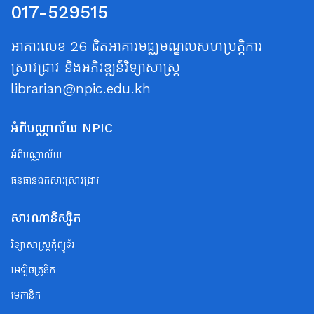
017-529515
អាគារលេខ 26 ជិតអាគារមជ្ឈមណ្ឌលសហប្រត្តិការ
ស្រាវជ្រាវ និងអភិវឌ្ឍន៍វិទ្យាសាស្ត្រ
librarian@npic.edu.kh
អំពីបណ្ណាល័យ NPIC
អំពីបណ្ណាល័យ
ធនធានឯកសារស្រាវជ្រាវ
សារណានិស្សិត
វិទ្យាសាស្ត្រកុំព្យូទ័រ
អេឡិចត្រូនិក
មេកានិក