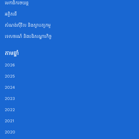
មេកានិករថយន្ត
អគ្គិសនី
សំណង់ស៊ីវិល និងស្ថាបត្យកម្ម
ទេសចរណ័ និងបដិសណ្ឋារកិច្ច
តាមឆ្នាំ
2026
2025
2024
2023
2022
2021
2020