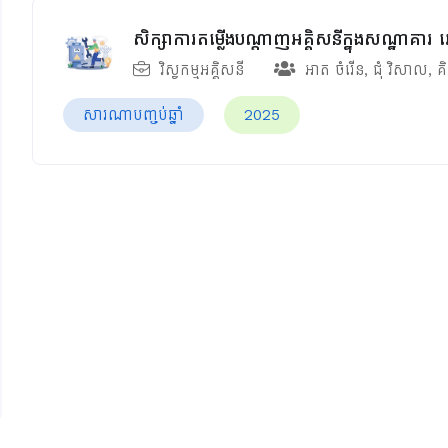
សិក្សាការតម្លើងបណ្តាញអគ្គិសនីក្នុងសណ្ឋាគា
វិស្វកម្មអគ្គិសនី
អាត ចំរើន
,
ជុំ វិសាល
,
គិ
សារណាបញ្ចប់ឆ្នាំ
2025