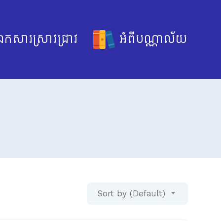
កសារស្រាវជ្រាវ
អំពីបណ្ណាល័យ
Sort by (Default)