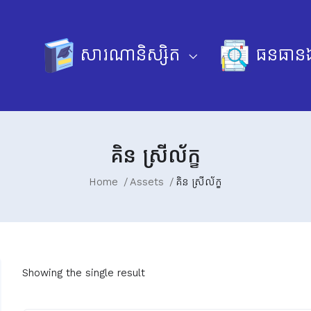
សារណានិស្សិត
ធនធានឯ
គិន ស្រីល័ក្ខ
Home
Assets
គិន ស្រីល័ក្ខ
Showing the single result