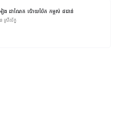
រ អៀង ដាណែត ប៉ោយប៉ែត កម្ពស់​ ៨ជាន់
ន ស្រីល័ក្ខ