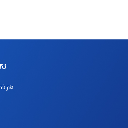
េស
រប់គ្រង