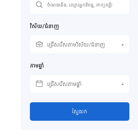
វិស័យ/ជំនាញ
ជ្រើសរើសតាមវិស័យ/ជំនាញ
តាមឆ្នាំ
ជ្រើសរើសតាមឆ្នាំ
ស្វែងរក