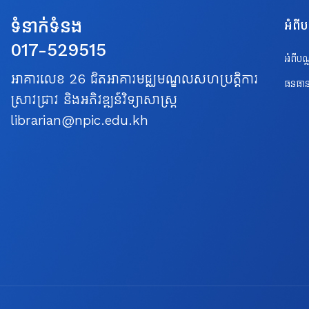
ទំនាក់ទំនង
អំពី
017-529515
អំពីប
អាគារលេខ 26 ជិតអាគារមជ្ឈមណ្ឌលសហប្រត្តិការ
ធនធាន
ស្រាវជ្រាវ និងអភិវឌ្ឍន៍វិទ្យាសាស្ត្រ
librarian@npic.edu.kh