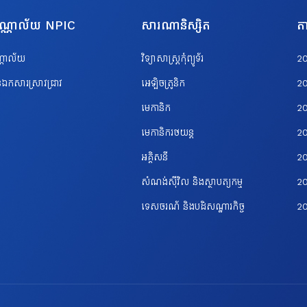
បណ្ណាល័យ NPIC
សារណានិស្សិត
តា
ណ្ណាល័យ
វិទ្យាសាស្ត្រកុំព្យូទ័រ
2
ឯកសារស្រាវជ្រាវ
អេឡិចត្រូនិក
2
មេកានិក
2
មេកានិករថយន្ត
2
អគ្គិសនី
2
សំណង់ស៊ីវិល និងស្ថាបត្យកម្ម
20
ទេសចរណ័ និងបដិសណ្ឋារកិច្ច
2