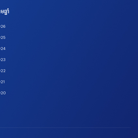
មឆ្នាំ
026
025
024
023
022
21
020