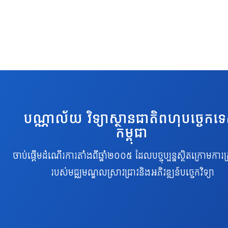
បណ្ណាល័យ វិទ្យាស្ថានជាតិពហុបច្ចេកទ
កម្ពុជា
ចាប់ផ្តើមដំណើរការតាំងពីឆ្នាំ២០០៥ ដែលបច្ចុប្បន្នស្ថិតក្រោមការគ្
របស់មជ្ឈមណ្ឌលស្រាវជ្រាវនិងអភិវឌ្ឍន៍បច្ចេកវិទ្យា