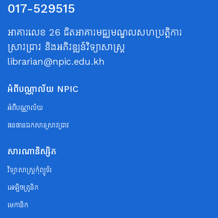
017-529515
អាគារលេខ 26 ជិតអាគារមជ្ឈមណ្ឌលសហប្រត្តិការ
ស្រាវជ្រាវ និងអភិវឌ្ឍន៍វិទ្យាសាស្ត្រ
librarian@npic.edu.kh
អំពីបណ្ណាល័យ NPIC
អំពីបណ្ណាល័យ
ធនធានឯកសារស្រាវជ្រាវ
សារណានិស្សិត
វិទ្យាសាស្ត្រកុំព្យូទ័រ
អេឡិចត្រូនិក
មេកានិក