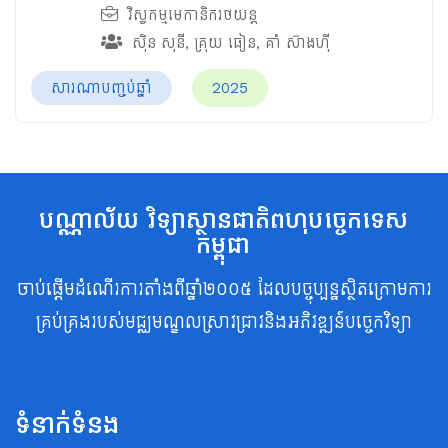
វិស្វកម្មមេកានិករថយន្ត
ស៊ិន សុនី
,
គ្រុយ ធៀន
,
គាំ ស៊ាងហ៊ី
សារណាបញ្ចប់ឆ្នាំ
2025
បណ្ណាល័យ វិទ្យាស្ថានជាតិពហុបច្ចេកទេស
កម្ពុជា
ចាប់ផ្តើមដំណើរការតាំងពីឆ្នាំ២០០៥ ដែលបច្ចុប្បន្នស្ថិតក្រោមការ
គ្រប់គ្រងរបស់មជ្ឈមណ្ឌលស្រាវជ្រាវនិងអភិវឌ្ឍន៍បច្ចេកវិទ្យា
ទំនាក់ទំនង