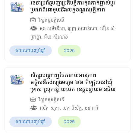
រចនាប្រព័ន្ធបញ្ជាប្រតិបត្តិការកុងតាក់ផ្លាស់ប្តូរ
ប្រភពពីរជាមួយនឹងលក្ខខណ្ឌសុវត្ថិភាព​
វិស្វកម្មអគ្គិសនី
អុន សុម៉ានីសា
,
ឡុញ សុផាន់ណា
,
ភឿន សំ
ប្រាថ្នា
,
ជ័យ ស៊ីណេន
សារណាបញ្ចប់ឆ្នាំ
2025
សិក្សាបណ្តាញចែកចាយអានុភាព
អគ្គិសនីតង់ស្យុងមធ្យម ២២ គីឡូវ៉ុលនៅឃុំ
ទ្រាស ស្រុកស្វាយចេក ខេត្ត​បន្ទាយមានជ័យ
វិស្វកម្មអគ្គិសនី
លើត សុភា
,
បេត ពិសិដ្ឋ
,
ចន ធារី
សារណាបញ្ចប់ឆ្នាំ
2025