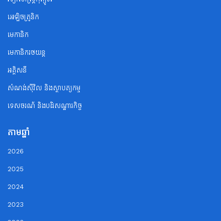
អេឡិចត្រូនិក
មេកានិក
មេកានិករថយន្ត
អគ្គិសនី
សំណង់ស៊ីវិល និងស្ថាបត្យកម្ម
ទេសចរណ័ និងបដិសណ្ឋារកិច្ច
តាមឆ្នាំ
2026
2025
2024
2023