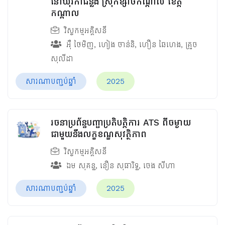
នៅឃុំរកាជន្លឹង ស្រុកខ្សាច់កណ្ដាល ខេត្ត
កណ្ដាល
វិស្វកម្មអគ្គិសនី
អ៊ឺ ថៃមិញ
,
ហៀង ចាន់និ
,
ហឿន ឆៃហេង
,
គ្រួច
សុលីដា
សារណាបញ្ចប់ឆ្នាំ
2025
រចនាប្រព័ន្ធបញ្ជាប្រតិបត្តិការ ATS ពីចម្ងាយ
ជាមួយនឹងលក្ខខណ្ឌសុវត្ថិភាព
វិស្វកម្មអគ្គិសនី
ឯម​ សុគន្ធ
,
នឿន សុធារិទ្ធ
,
ចេង សីហា
សារណាបញ្ចប់ឆ្នាំ
2025