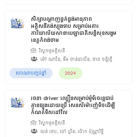
សិក្សាបណ្ដាញផ្គត់ផ្គង់អានុភាព
អគ្គិសនីតង់ស្យុងទាប សម្រាប់អគារ
ការិយាល័យសាខាបេឡាជាតិសន្តិសុខសង្គម
ខេត្តកំពង់ចាម
វិស្វកម្មអគ្គិសនី
ម៉ៅ ណារីន
,
ទឹម ចាន់ដាលីន
,
ថាច ចន្ទ័វត្តី
សារណាបញ្ចប់ឆ្នាំ
2024
រចនា driver ល្បឿនសម្រាប់ម៉ូទ័រចរន្តជាប់
គ្មានធ្យូងដោយប្រើ សេនស័រម៉ាញ៉េទិចដើម្បី
កំណត់ទិសដៅវិល
វិស្វកម្មអគ្គិសនី
យន់​ ថេប
,
បៅ បូរិន
,
ប៉ោក ប៊ុណ្ណារិទ្ធិ