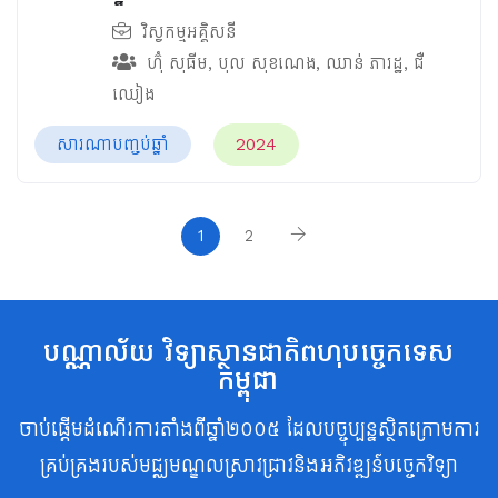
វិស្វកម្មអគ្គិសនី
ហ៊ុំ សុធីម
,
បុល សុខណេង
,
ឈាន់ ភារដ្ឋ
,
ជឺ
ឈៀង
សារណាបញ្ចប់ឆ្នាំ
2024
1
2
បណ្ណាល័យ វិទ្យាស្ថានជាតិពហុបច្ចេកទេស
កម្ពុជា
ចាប់ផ្តើមដំណើរការតាំងពីឆ្នាំ២០០៥ ដែលបច្ចុប្បន្នស្ថិតក្រោមការ
គ្រប់គ្រងរបស់មជ្ឈមណ្ឌលស្រាវជ្រាវនិងអភិវឌ្ឍន៍បច្ចេកវិទ្យា