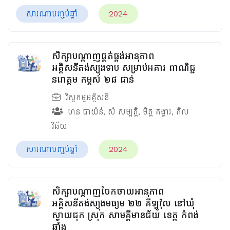
សារណាបញ្ចប់ឆ្នាំ
2024
សិក្សាបណ្តាញផ្គត់ផ្គង់អានុភាព
អគ្គិសនីតង់ស្យុងទាប សម្រាប់អគារ ពាណិជ្ជ
នរោត្តម កម្ពស់ ២៨ ជាន់
វិស្វកម្មអគ្គិសនី
ហន បាយ៉ន់
,
សំ សម្បត្តិ
,
មិត្ត គង្គារ
,
តិល
វិឆ័យ
សារណាបញ្ចប់ឆ្នាំ
2024
សិក្សាបណ្ដាញចែកចាយអានុភាព
អគ្គិសនីតង់ស្យុងមធ្យម ២២ គីឡូវ៉ុល នៅឃុំ
ស្វាយជុក ស្រុក សាមគ្គីមានជ័យ ខេត្ត កំពង់
ឆ្នាំង