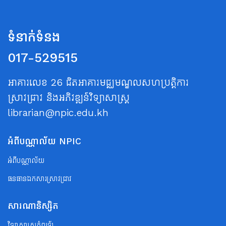
ទំនាក់ទំនង
017-529515
អាគារលេខ 26 ជិតអាគារមជ្ឈមណ្ឌលសហប្រត្តិការ
ស្រាវជ្រាវ និងអភិវឌ្ឍន៍វិទ្យាសាស្ត្រ
librarian@npic.edu.kh
អំពីបណ្ណាល័យ NPIC
អំពីបណ្ណាល័យ
ធនធានឯកសារស្រាវជ្រាវ
សារណានិស្សិត
វិទ្យាសាស្ត្រកុំព្យូទ័រ