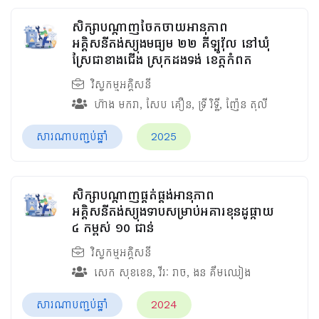
សិក្សាបណ្ដាញចែកចាយអានុភាព
អគ្គិសនីតង់ស្យុងមធ្យម​​ ២២ គីឡូវ៉ុល នៅឃុំ
ស្រែជាខាងជើង ស្រុកដងទង់ ខេត្ដកំពត
វិស្វកម្មអគ្គិសនី
ហ៊ាង មករា
,
សែប​ គឿន
,
ទ្រី​ រិទ្ធី
,
ញ៉ែន​ តុលី
សារណាបញ្ចប់ឆ្នាំ
2025
សិក្សាបណ្តាញផ្គត់ផ្គង់អានុភាព
អគ្គិសនីតង់ស្យុងទាបសម្រាប់អគារខុនដូផ្កាយ
៤ កម្ពស់ ១០ ជាន់
វិស្វកម្មអគ្គិសនី
សេក សុខខេន
,
វីរៈ រាច
,
ងន គឹមឈៀង
សារណាបញ្ចប់ឆ្នាំ
2024