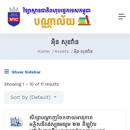
អ៊ិន សុខវ៉ាន
Home
Assets
អ៊ិន សុខវ៉ាន
Show Sidebar
Showing
1
–
10
of 11 results
Sort by (Default)
សិក្សាបណ្តាញចែកចាយអានុភាព
អគ្គិសនីតង់ស្យុងមធ្យម ២២ គីឡូវ៉ុល