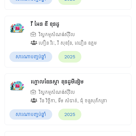
វី​ អែន​ ឌី​ ខុនដូ
វិស្វកម្មសំណង់ស៊ីវិល
​​ហឿន​ វីរៈ
,
​វី​​ សុខវ៉ុន
,
​ឈឿន​ ឧត្តម
សារណាបញ្ចប់ឆ្នាំ
2025
ហ្គោលឌែនស្តា ខុនដូមីនៀម
វិស្វកម្មសំណង់ស៊ីវិល
វីន វិច្ឆិកា
,
ទឹម សំបាត់
,
ជុំ​ ចន្ទសុភ័កត្រា
សារណាបញ្ចប់ឆ្នាំ
2025