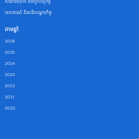
សំណង់ស៊ីវិល និងស្ថាបត្យកម្ម
ទេសចរណ័ និងបដិសណ្ឋារកិច្ច
តាមឆ្នាំ
2026
2025
2024
2023
2022
2021
2020