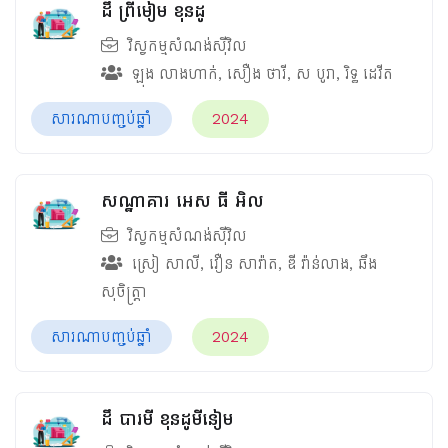
ដឹ ព្រីមៀម ខុនដូ
វិស្វកម្មសំណង់ស៊ីវិល
ឡុង លាងហាក់
,
សឿង ថារី
,
ស បូរា
,
រិទ្ធ ដេវីត
សារណាបញ្ចប់ឆ្នាំ
2024
សណ្ឋាគារ អេស ធី អិល
វិស្វកម្មសំណង់ស៊ីវិល
ស្រៀ សាលី
,
វឿន សាវ៉ាត
,
ឌី វ៉ាន់លាង
,
ឆឹង
សុចិត្រ្តា
សារណាបញ្ចប់ឆ្នាំ
2024
ដឹ បារមី ខុនដូមីនៀម