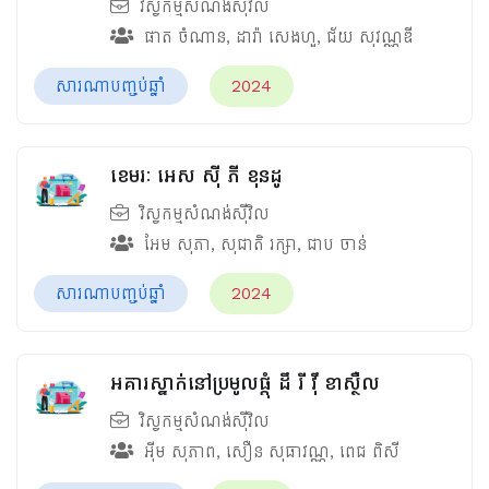
វិស្វកម្មសំណង់ស៊ីវិល
ផាត ចំណាន
,
ដារ៉ា​ សេងហួ
,
ជ័យ សុវណ្ណឌី
សារណាបញ្ចប់ឆ្នាំ
2024
ខេមរៈ អេស ស៊ី​ ភី ខុនដូ
វិស្វកម្មសំណង់ស៊ីវិល
អែម សុភា
,
សុជាតិ រក្សា
,
ជាប ចាន់
សារណាបញ្ចប់ឆ្នាំ
2024
អគារស្នាក់នៅប្រមូលផ្តុំ ដឹ រី វ៉ឹ ខាស្ថឺល
វិស្វកម្មសំណង់ស៊ីវិល
អ៊ីម សុភាព
,
សឿន សុធាវណ្ណ
,
ពេជ ពិសី