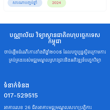
សារណាបញ្ចប់ឆ្នាំ
2024
បណ្ណាល័យ វិទ្យាស្ថានជាតិពហុបច្ចេកទេស
កម្ពុជា
ចាប់ផ្តើមដំណើរការតាំងពីឆ្នាំ២០០៥ ដែលបច្ចុប្បន្នស្ថិតក្រោមការ
គ្រប់គ្រងរបស់មជ្ឈមណ្ឌលស្រាវជ្រាវនិងអភិវឌ្ឍន៍បច្ចេកវិទ្យា
ទំនាក់ទំនង
017-529515
អាគារលេខ 26 ជិតអាគារមជ្ឈមណ្ឌលសហប្រត្តិការ