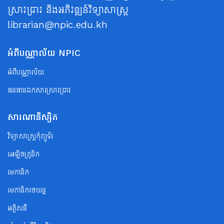
ស្រាវជ្រាវ និងអភិវឌ្ឍន៍វិទ្យាសាស្ត្រ
librarian@npic.edu.kh
អំពីបណ្ណាល័យ NPIC
អំពីបណ្ណាល័យ
ធនធានឯកសារស្រាវជ្រាវ
សារណានិស្សិត
វិទ្យាសាស្ត្រកុំព្យូទ័រ
អេឡិចត្រូនិក
មេកានិក
មេកានិករថយន្ត
អគ្គិសនី