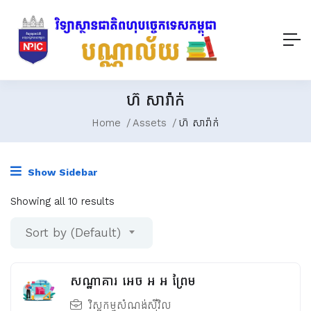
ហ៊ សារ៉ាក់
Home
Assets
ហ៊ សារ៉ាក់
Show Sidebar
Showing all 10 results
Sort by (Default)
សណ្ឋាគារ អេច អ អ ព្រែម
វិស្វកម្មសំណង់ស៊ីវិល