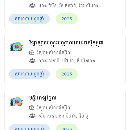
ហេង ចំរើន
,
រ៉ន ច័ន្ទរ៉ាត់
,
កែវ លីហេង
សារណាបញ្ចប់ឆ្នាំ
2025
វិទ្យាស្ថានបណ្តុះបណ្តាលខេអេចស៊ីកម្ពុជា
វិស្វកម្មសំណង់ស៊ីវិល
លាង សុខឃី
,
ម៉ៅ ជា
,
ភី ម៉េងហុង
សារណាបញ្ចប់ឆ្នាំ
2025
មន្ទីរពេទ្យរំដួល
វិស្វកម្មសំណង់ស៊ីវិល
ស៊ឹម សុភា
,
ថុន អីថាង
,
ជឹម ទុំ
សារណាបញ្ចប់ឆ្នាំ
2025