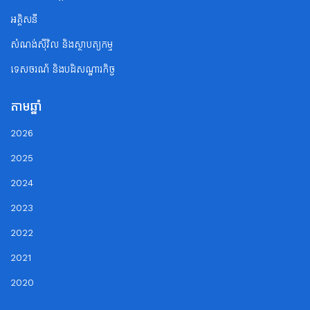
អគ្គិសនី
សំណង់ស៊ីវិល និងស្ថាបត្យកម្ម
ទេសចរណ័ និងបដិសណ្ឋារកិច្ច
តាមឆ្នាំ
2026
2025
2024
2023
2022
2021
2020