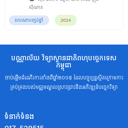
ស៊ីណាត
សារណាបញ្ចប់ឆ្នាំ
2024
បណ្ណាល័យ វិទ្យាស្ថានជាតិពហុបច្ចេកទេស
កម្ពុជា
ចាប់ផ្តើមដំណើរការតាំងពីឆ្នាំ២០០៥ ដែលបច្ចុប្បន្នស្ថិតក្រោមការ
គ្រប់គ្រងរបស់មជ្ឈមណ្ឌលស្រាវជ្រាវនិងអភិវឌ្ឍន៍បច្ចេកវិទ្យា
ទំនាក់ទំនង