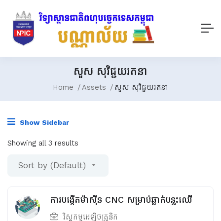
សួស សុវិជ្ជយរតនា
Home
Assets
សួស សុវិជ្ជយរតនា
Show Sidebar
Showing all 3 results
Sort by (Default)
ការបង្កើតម៉ាស៊ីន CNC សម្រាប់ឆ្លាក់បន្ទះឈើ
វិស្វកម្មអេឡិចត្រូនិក