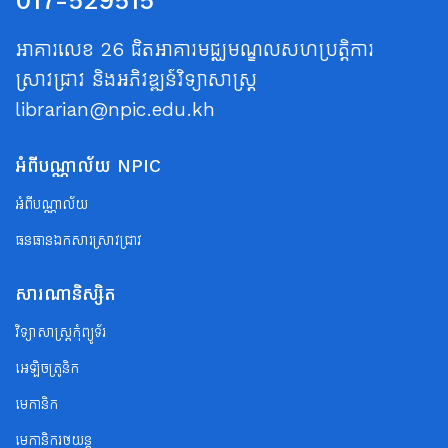
017-529515
អាគារលេខ 26 ជិតអាគារមជ្ឈមណ្ឌលសហប្រត្តិការ
ស្រាវជ្រាវ និងអភិវឌ្ឍន៍វិទ្យាសាស្ត្រ
librarian@npic.edu.kh
អំពីបណ្ណាល័យ NPIC
អំពីបណ្ណាល័យ
ធនធានឯកសារស្រាវជ្រាវ
សារណានិស្សិត
វិទ្យាសាស្ត្រកុំព្យូទ័រ
អេឡិចត្រូនិក
មេកានិក
មេកានិករថយន្ត