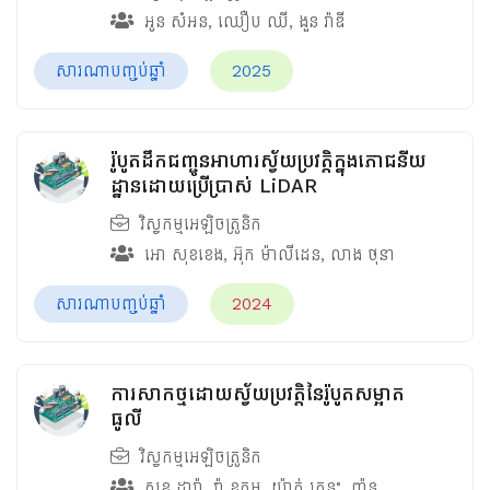
អូន សំអន
,
ឈឿប ឈី
,
ងួន រ៉ាឌី
សារណាបញ្ចប់ឆ្នាំ
2025
រ៉ូបូតដឹកជញ្ជូនអាហារស្វ័យប្រវត្តិក្នុងភោជនីយ
ដ្ឋានដោយប្រើប្រាស់ LiDAR
វិស្វកម្មអេឡិចត្រូនិក
អោ សុខខេង
,
អ៊ុក ម៉ាលីដេន
,
លាង ថុនា
សារណាបញ្ចប់ឆ្នាំ
2024
ការសាកថ្មដោយស្វ័យប្រវត្តិនៃរ៉ូបូតសម្អាត
ធូលី
វិស្វកម្មអេឡិចត្រូនិក
សុខ ដារ៉ា
,
វ៉ា ឧត្តម
,
យ៉ាត់ រតនះ
,
ញ៉ុន