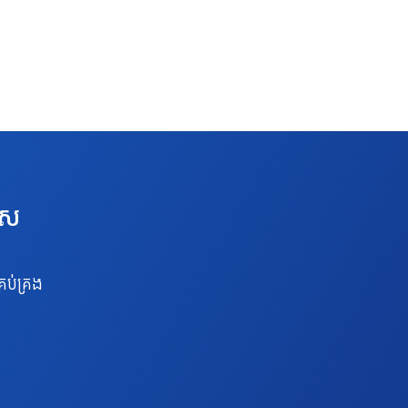
េស
រប់គ្រង