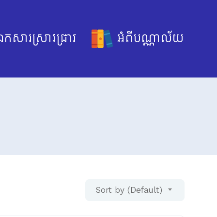
កសារស្រាវជ្រាវ
អំពីបណ្ណាល័យ
Sort by (Default)