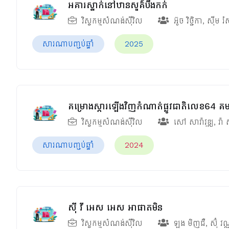
អគារស្នាក់នៅឋានសួគ៌បឹងកក់
វិស្វកម្មសំណង់ស៊ីវិល
អ៊ូច វិច្ជិកា
,
ស៊ីម រ
សារណាបញ្ចប់ឆ្នាំ
2025
គម្រោងស្តារឡើងវិញកំណាត់ផ្លូវជាតិលេខ6
វិស្វកម្មសំណង់ស៊ីវិល
សៅ សារ៉ាវុឌ្ឍ
,
រ៉ា ស
សារណាបញ្ចប់ឆ្នាំ
2024
ស៊ី វី អេស អេស អាផាតមិន
វិស្វកម្មសំណង់ស៊ីវិល
ឡុង មិញជឺ
,
ស៊ុំ វណ