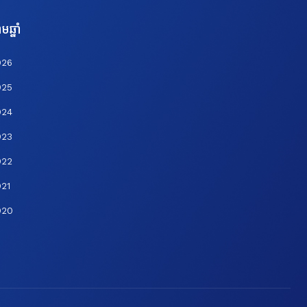
មឆ្នាំ
026
025
024
023
022
21
020