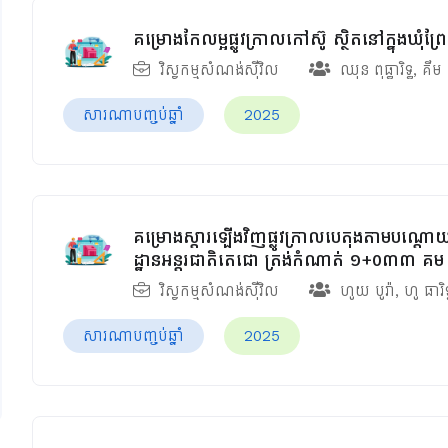
គម្រោងកែលម្អផ្លូវក្រាលកៅស៊ូ ស្ថិតនៅក្នុងឃុំ
វិស្វកម្មសំណង់ស៊ីវិល
ឈុន ពុធ្ធារិទ្ធ
,
គឹម
សារណាបញ្ចប់ឆ្នាំ
2025
គម្រោងស្តារឡើងវិញផ្លូវក្រាលបេតុងតាមបណ្ត
ដ្ឋានអន្តរជាតិតេជោ ត្រង់កំណាត់ ១+០៣៣ 
វិស្វកម្មសំណង់ស៊ីវិល
ហូយ​ បូរ៉ា
,
ហូ​ ធារិទ
សារណាបញ្ចប់ឆ្នាំ
2025