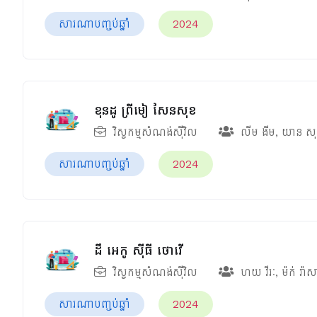
សារណាបញ្ចប់ឆ្នាំ
2024
ខុនដូ ព្រីមៀ សែនសុខ
វិស្វកម្មសំណង់ស៊ីវិល
លីម ងីម
,
យាន សុ
សារណាបញ្ចប់ឆ្នាំ
2024
ដឹ អេកូ ស៊ីធី ថោវើ
វិស្វកម្មសំណង់ស៊ីវិល
ហយ វីរៈ
,
ម៉ក់ រ៉ា
សារណាបញ្ចប់ឆ្នាំ
2024