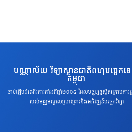
បណ្ណាល័យ វិទ្យាស្ថានជាតិពហុបច្ចេកទ
កម្ពុជា
ចាប់ផ្តើមដំណើរការតាំងពីឆ្នាំ២០០៥ ដែលបច្ចុប្បន្នស្ថិតក្រោមការគ្
របស់មជ្ឈមណ្ឌលស្រាវជ្រាវនិងអភិវឌ្ឍន៍បច្ចេកវិទ្យា