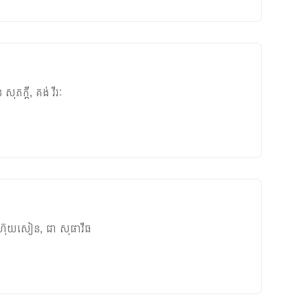
ន សុភក្តី
,
គង់ វីរៈ
 ហ៊ុយសៀន
,
ជា សុផាវីធ