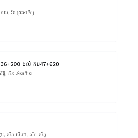
ំសាយ
,
រិន ព្រះអាទិត្យ
4 គម36+200 ដល់ គម47+620
ិទ្ធិ
,
គិន ម៉េងហ៊ាង
្ណៈ
,
សិត សីហា
,
សិត ស័ក្ត