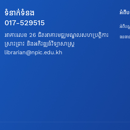
ទំនាក់ទំនង
អំពី
017-529515
អំពីប
អាគារលេខ 26 ជិតអាគារមជ្ឈមណ្ឌលសហប្រត្តិការ
ធនធាន
ស្រាវជ្រាវ និងអភិវឌ្ឍន៍វិទ្យាសាស្ត្រ
librarian@npic.edu.kh