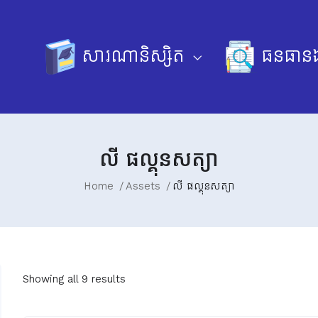
សារណានិស្សិត
ធនធានឯ
លី ផល្គុនសត្យា
Home
Assets
លី ផល្គុនសត្យា
Showing all 9 results