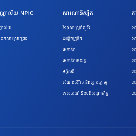
បណ្ណាល័យ NPIC
សារណានិស្សិត
តា
ណ្ណាល័យ
វិទ្យាសាស្ត្រកុំព្យូទ័រ
2
ឯកសារស្រាវជ្រាវ
អេឡិចត្រូនិក
2
មេកានិក
2
មេកានិករថយន្ត
2
អគ្គិសនី
2
សំណង់ស៊ីវិល និងស្ថាបត្យកម្ម
20
ទេសចរណ័ និងបដិសណ្ឋារកិច្ច
2