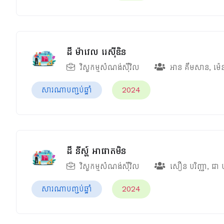
ដឹ ម៉ាវេល រេស៊ីឌិន
វិស្វកម្មសំណង់ស៊ីវិល
អាន គឹមសាន
,
ម៉េ
សារណាបញ្ចប់ឆ្នាំ
2024
ដឹ នីស្ហ៍ អាផាតមិន
វិស្វកម្មសំណង់ស៊ីវិល
សឿន បរិញ្ញា
,
ជា
សារណាបញ្ចប់ឆ្នាំ
2024