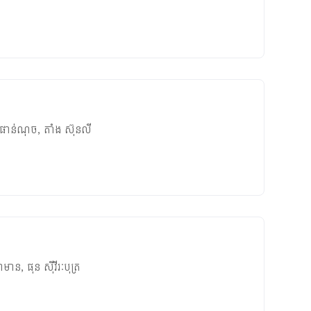
ផាន់ណុច
,
តាំង ស៊ុនលី
សាមាន
,
ផុន ស៊ីវីរៈបុត្រ