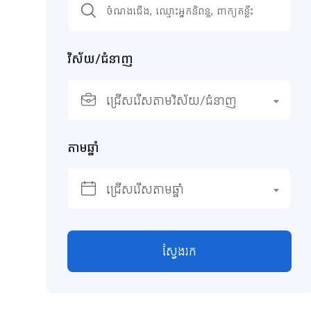
វិស័យ/ជំនាញ
ជ្រើសរើសតាមវិស័យ/ជំនាញ
តាមឆ្នាំ
ជ្រើសរើសតាមឆ្នាំ
ស្វែងរក