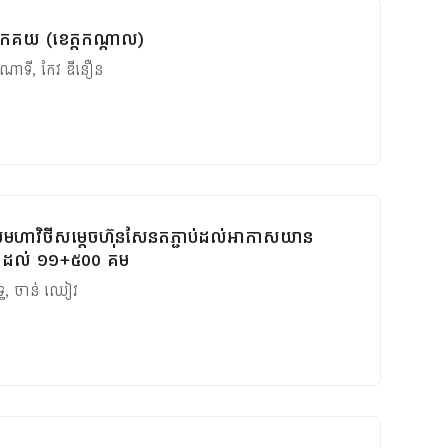
ព្រែកគយ (ខេត្តកណ្តាល)
 ណាទី
,
កែវ ឌីនឿន
ោយមហាវិថីសម្តេចហ៊ុនសែនតភ្ជាប់ដល់អាកាសយាន
គម ដល់ ១១+៥០០ គម
្ធ
,
ចាន់ ឈៀវ