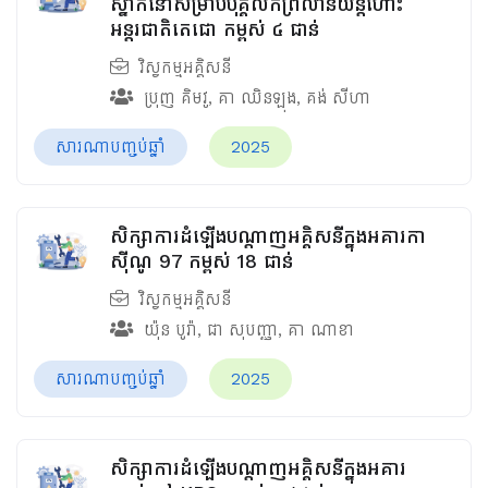
ស្នាក់នៅសម្រាប់បុគ្គលិកព្រលានយន្តហោះ
អន្តរជាតិតេជោ កម្ពស់ ៤ ជាន់
វិស្វកម្មអគ្គិសនី
ប្រុញ គិមវូ
,
គា​ ឈិនឡុង
,
គង់​ សីហា
សារណាបញ្ចប់ឆ្នាំ
2025
សិក្សាការដំឡើងបណ្ដាញអគ្គិសនីក្នុងអគារកា
ស៊ីណូ​ 97 កម្ពស់ 18 ជាន់
វិស្វកម្មអគ្គិសនី
យ៉ុន បូរ៉ា
,
ជា សុបញ្ញា
,
គា ណាខា
សារណាបញ្ចប់ឆ្នាំ
2025
សិក្សាការដំឡើងបណ្ដាញអគ្គិសនីក្នុងអគារ