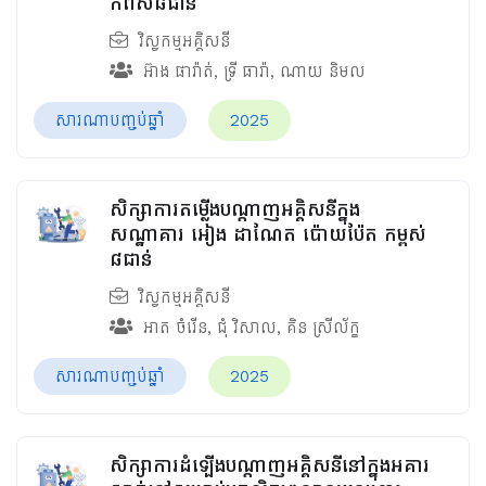
កំពស់៨ជាន់
វិស្វកម្មអគ្គិសនី
អ៊ាង ផារ៉ាត់
,
ទ្រី ធារ៉ា
,
ណាយ និមល
សារណាបញ្ចប់ឆ្នាំ
2025
សិក្សាការតម្លើងបណ្តាញអគ្គិសនីក្នុង
សណ្ឋាគារ អៀង ដាណែត ប៉ោយប៉ែត កម្ពស់​
៨ជាន់
វិស្វកម្មអគ្គិសនី
អាត ចំរើន
,
ជុំ វិសាល
,
គិន ស្រីល័ក្ខ
សារណាបញ្ចប់ឆ្នាំ
2025
សិក្សាការដំឡើងបណ្តាញអគ្គិសនីនៅក្នុងអគារ