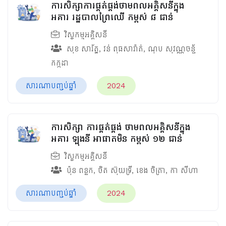
ការសិក្សាការផ្គត់ផ្គង់ថាមពលអគ្គិសនីក្នុង
អគារ រដ្ឋបាលព្រៃឈើ កម្ពស់ ៨ ជាន់
វិស្វកម្មអគ្គិសនី
សុខ សារ័ត្ន
,
វន់ ពុធសារ៉ាត់
,
ណុប សុវណ្ណចន្ទ័
កក្កដា
សារណាបញ្ចប់ឆ្នាំ
2024
ការសិក្សា ការផ្គត់ផ្គង់ ថាមពលអគ្គិសនីក្នុង
អគារ ឡុងនី​ អាផាតមិន កម្ពស់ ១២ ជាន់
វិស្វកម្មអគ្គិសនី
ប៉ុន​ ពន្លក
,
ចិត ស៊ុយទ្រី
,
ខេង​ ចិត្រា
,
កា សីហា
សារណាបញ្ចប់ឆ្នាំ
2024