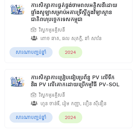
ការសិក្សាការផ្គត់ផ្គង់ថាមពលអគ្គិសនីដោយ
ផ្ទាំងសូឡាសម្រាប់អគារទ្រឹស្តីក្នុងវិទ្យាស្ថាន
ជាតិពហុបច្ចេកទេសកម្ពុជា
វិស្វកម្មអគ្គិសនី
ពោច ឆាត
,
ផល សុភកិ្ត
,
ឆាំ សាវ៉ន
សារណាបញ្ចប់ឆ្នាំ
2024
ការសិក្សាការប្រៀបធៀបប្រព័ន្ធ PV លើទឹក
និង PV លើគោកដោយប្រើកម្មវិធី PV-SOL
វិស្វកម្មអគ្គិសនី
ហួន ចាន់ទី
,
រៀម កញ្ញា
,
បឿន​ ស៊ីនឿន
សារណាបញ្ចប់ឆ្នាំ
2024