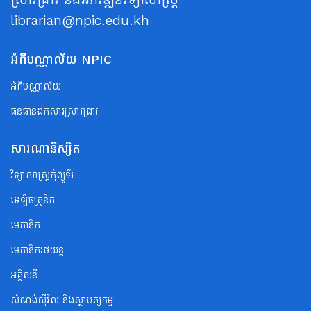
librarian@npic.edu.kh
អំពីបណ្ណាល័យ NPIC
អំពីបណ្ណាល័យ
ធនធានឯកសារស្រាវជ្រាវ
សារណានិស្សិត
វិទ្យាសាស្ត្រកុំព្យូទ័រ
អេឡិចត្រូនិក
មេកានិក
មេកានិករថយន្ត
អគ្គិសនី
សំណង់ស៊ីវិល និងស្ថាបត្យកម្ម