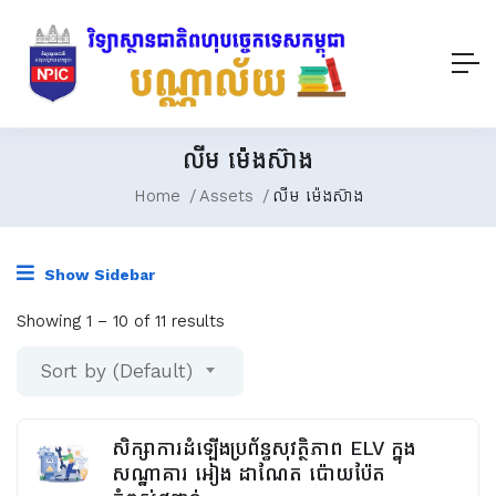
លីម ម៉េងស៊ាង
Home
Assets
លីម ម៉េងស៊ាង
Show Sidebar
Showing
1
–
10
of 11 results
Sort by (Default)
សិក្សាការដំឡើងប្រព័ន្ធសុវត្ថិភាព ELV ក្នុង
សណ្ឋាគារ អៀង ដាណែត ប៉ោយប៉ែត