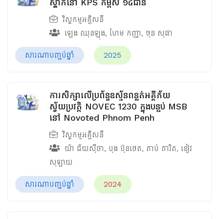
ស្នាក់នៅ KPS កម្ពស់ ១៤ជាន់
វិស្វកម្មអគ្គិសនី
ឡេង ឈុនឡុង
,
ហែម កញ្ញា
,
ថុន សុធា
សារណាបញ្ចប់ឆ្នាំ
2025
ការសិក្សាលើប្រព័ន្ធឧស្ម័នពន្លត់អគ្គីភ័យ
ស្វ័យប្រវត្តិ NOVEC 1230 ក្នុងបន្ទប់ MSB
នៅ Novoted Phnom Penh
វិស្វកម្មអគ្គិសនី
យ៉ា ជ័យស៊ីថា
,
បុង ប៊ុនថេត
,
តាប់ ភារិត
,
ខៀវ
សុឡាយ
សារណាបញ្ចប់ឆ្នាំ
2024