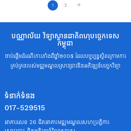
1
2
បណ្ណាល័យ វិទ្យាស្ថានជាតិពហុបច្ចេកទេស
កម្ពុជា
ចាប់ផ្តើមដំណើរការតាំងពីឆ្នាំ២០០៥ ដែលបច្ចុប្បន្នស្ថិតក្រោមការ
គ្រប់គ្រងរបស់មជ្ឈមណ្ឌលស្រាវជ្រាវនិងអភិវឌ្ឍន៍បច្ចេកវិទ្យា
ទំនាក់ទំនង
017-529515
អាគារលេខ 26 ជិតអាគារមជ្ឈមណ្ឌលសហប្រត្តិការ
ស្រាវជ្រាវ និងអភិវឌ្ឍន៍វិទ្យាសាស្ត្រ