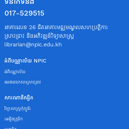
ទំនាក់ទំនង
017-529515
អាគារលេខ 26 ជិតអាគារមជ្ឈមណ្ឌលសហប្រត្តិការ
ស្រាវជ្រាវ និងអភិវឌ្ឍន៍វិទ្យាសាស្ត្រ
librarian@npic.edu.kh
អំពីបណ្ណាល័យ NPIC
អំពីបណ្ណាល័យ
ធនធានឯកសារស្រាវជ្រាវ
សារណានិស្សិត
វិទ្យាសាស្ត្រកុំព្យូទ័រ
អេឡិចត្រូនិក