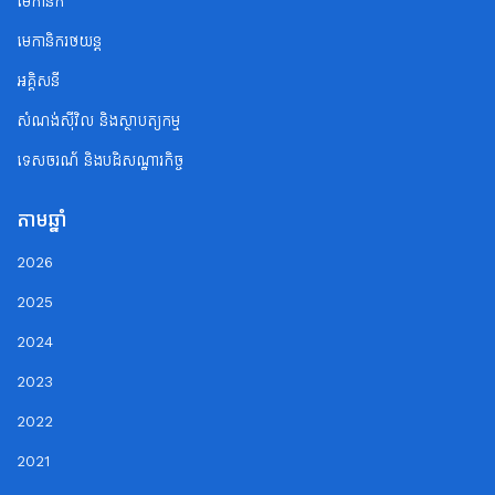
មេកានិក
មេកានិករថយន្ត
អគ្គិសនី
សំណង់ស៊ីវិល និងស្ថាបត្យកម្ម
ទេសចរណ័ និងបដិសណ្ឋារកិច្ច
តាមឆ្នាំ
2026
2025
2024
2023
2022
2021