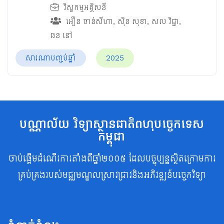
វិស្វកម្មអគ្គិសនី
អឿន ចាន់សីហា
,
ស៊ិន​ សុខា
,
សល វិជ្ជា
,
ឆន នៅ
សារណាបញ្ចប់ឆ្នាំ
2025
បណ្ណាល័យ វិទ្យាស្ថានជាតិពហុបច្ចេកទេស
កម្ពុជា
ចាប់ផ្តើមដំណើរការតាំងពីឆ្នាំ២០០៥ ដែលបច្ចុប្បន្នស្ថិតក្រោមការ
គ្រប់គ្រងរបស់មជ្ឈមណ្ឌលស្រាវជ្រាវនិងអភិវឌ្ឍន៍បច្ចេកវិទ្យា