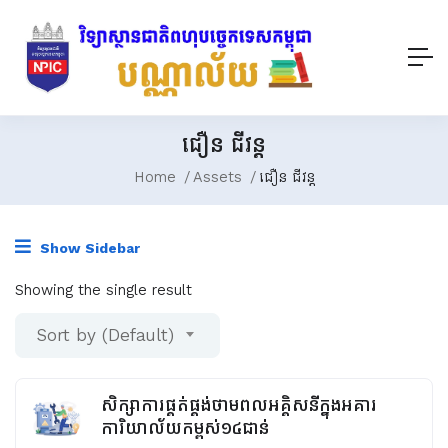
ជឿន ជីវន្ត
Home
Assets
ជឿន ជីវន្ត
Show Sidebar
Showing the single result
Sort by (Default)
សិក្សាការផ្គត់ផ្គង់ថាមពលអគ្គិសនីក្នុងអគារ
ការិយាល័យកម្ពស់១៤ជាន់