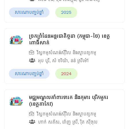
សារណាបញ្ចប់ឆ្នាំ
2025
ច្រកព្រំដែនអន្ដរជាតិថ្មដា (កម្ពុជា-ថៃ) ខេត្ត
ពោធិ៍សាត់
វិស្វកម្មសំណង់ស៊ីវិល និងស្ថាបត្យកម្ម
អុប បូរី
,
សំ ចរិយ៉ា
,
នន់ ស្រីម៉ៅ
សារណាបញ្ចប់ឆ្នាំ
2024
មជ្ឈមណ្ឌលគាំពារទារក និងកុមារ បុរីកម្មករ
(ខេត្តតាកែវ)
វិស្វកម្មសំណង់ស៊ីវិល និងស្ថាបត្យកម្ម
ហាក់ សភ័ស
,
រ៉ោញ ស្រី
,
រ៉ិត ស៊ីថុល