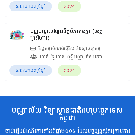
សារណាបញ្ចប់ឆ្នាំ
2024
មជ្ឈមណ្ឌលវប្បធម៌ភូមិភាគឧត្តរ​ (ខេត្ត
ព្រះវិហារ)
វិស្វកម្មសំណង់ស៊ីវិល និងស្ថាបត្យកម្ម
ហាក់ ឡៃហ៊ាង
,
ពុទ្ធី បញ្ញា
,
ចិន មករា
សារណាបញ្ចប់ឆ្នាំ
2024
បណ្ណាល័យ វិទ្យាស្ថានជាតិពហុបច្ចេកទេស
កម្ពុជា
ចាប់ផ្តើមដំណើរការតាំងពីឆ្នាំ២០០៥ ដែលបច្ចុប្បន្នស្ថិតក្រោមការ