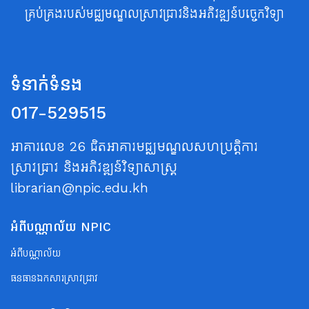
គ្រប់គ្រងរបស់មជ្ឈមណ្ឌលស្រាវជ្រាវនិងអភិវឌ្ឍន៍បច្ចេកវិទ្យា
ទំនាក់ទំនង
017-529515
អាគារលេខ 26 ជិតអាគារមជ្ឈមណ្ឌលសហប្រត្តិការ
ស្រាវជ្រាវ និងអភិវឌ្ឍន៍វិទ្យាសាស្ត្រ
librarian@npic.edu.kh
អំពីបណ្ណាល័យ NPIC
អំពីបណ្ណាល័យ
ធនធានឯកសារស្រាវជ្រាវ