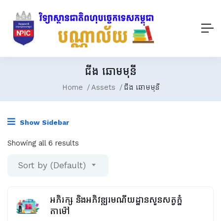
ជីង ឆោមមុនី
Home
Assets
ជីង ឆោមមុនី
Show Sidebar
Showing all 6 results
Sort by (Default)
អភិរក្ស និងអភិវឌ្ឍរមណីយដ្ឋានសួនសត្វភ្នំ
តាម៉ៅ