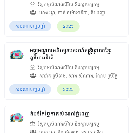
វិស្វកម្មសំណង់ស៊ីវិល និងស្ថាបត្យកម្ម
ហេង រដ្ឋា
,
ចាន់ សុម៉ាអានីតា
,
គីវ បញ្ញា
សារណាបញ្ចប់ឆ្នាំ
2025
មជ្ឈមណ្ឌលអភិរក្សឧបករណ៍តន្រ្តីបុរាណខ្មែរ
ភូមិភាគនិរតី
វិស្វកម្មសំណង់ស៊ីវិល និងស្ថាបត្យកម្ម
សារ៉ាត ស្រីនាថ
,
សាង សំណាង
,
ណែម ស្រីរ័ត្ន
សារណាបញ្ចប់ឆ្នាំ
2025
តំបន់កែច្នៃកាកសំណល់ភ្នំពេញ
វិស្វកម្មសំណង់ស៊ីវិល និងស្ថាបត្យកម្ម
សេង ថង
,
ម៉ឹង ម៉េងឡុង
,
នួន តេជៈទិត្យ