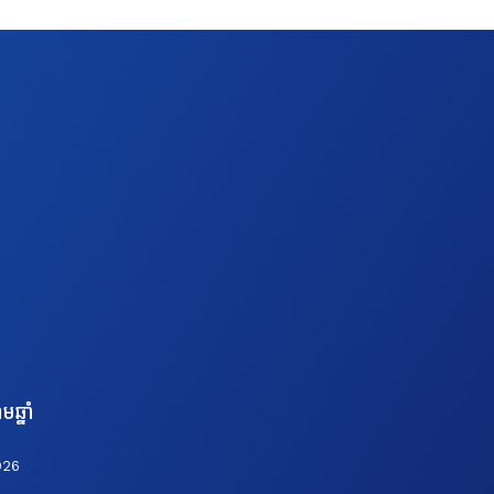
មឆ្នាំ
026