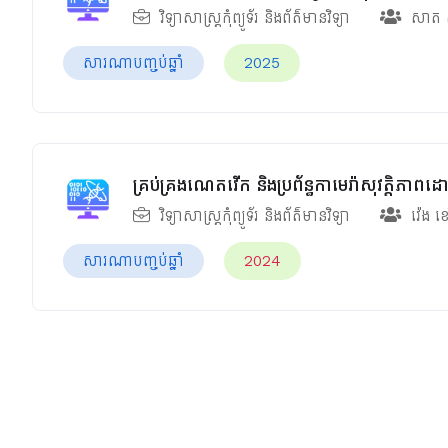
វិទ្យាសាស្ត្រកុំព្យូទ័រ និងព័ត៌មានវិទ្យា
សាត 
សារណាបញ្ចប់ឆ្នាំ
2025
គ្រប់គ្រងណេតវើក និងប្រព័ន្ធកាមេរ៉ាសុវត្តិភាព
វិទ្យាសាស្ត្រកុំព្យូទ័រ និងព័ត៌មានវិទ្យា
វ៉េង ខេ
សារណាបញ្ចប់ឆ្នាំ
2024