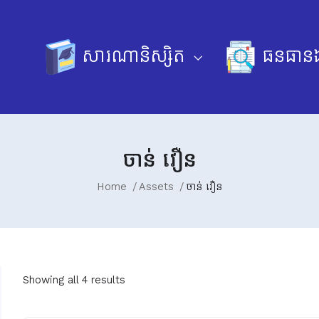
សារណានិស្សិត
ធនធានឯ
ចាន់ វឿន
Home
Assets
ចាន់ វឿន
Showing all 4 results