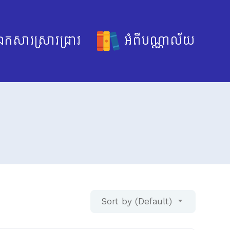
កសារស្រាវជ្រាវ
អំពីបណ្ណាល័យ
Sort by (Default)