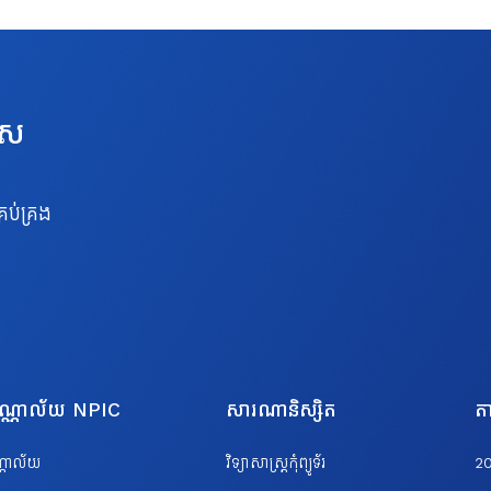
េស
រប់គ្រង
បណ្ណាល័យ NPIC
សារណានិស្សិត
តា
ណ្ណាល័យ
វិទ្យាសាស្ត្រកុំព្យូទ័រ
2