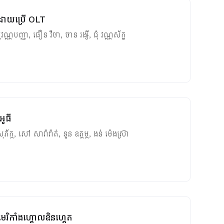
ា ដោយប្រើ OLT
ុវណ្ណបញ្ញា
,
ធឿន វីថា
,
ថាន រង្សី
,
ជុំ វណ្ណស័ក្ខ
អូធី
ភ័ក្ក
,
សៅ សារ៉ាវ៉ាត់
,
នួន ឧត្ដម្ភ
,
ងន់ ម៉េងស្រ៊ា
ាមេរិកាំងហ្គោលឌិនហ្គេត