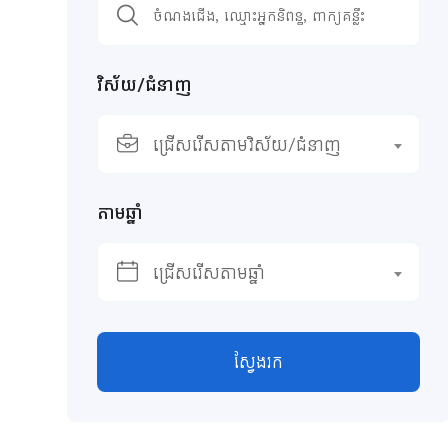
វិស័យ/ជំនាញ
ជ្រើសរើសតាមវិស័យ/ជំនាញ
តាមឆ្នាំ
ជ្រើសរើសតាមឆ្នាំ
ស្វែងរក