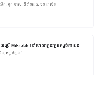
សិត
,
មួត​ មាស
,
នី វ៉ាន់ដេត
,
ចន ដាលីន
ដោយប្រើ Mikrotik នៅសាលាក្នុងវត្តធុតង្គចំការដូង
វីន
,
ចន្ធូ ច័ន្ទថាន់