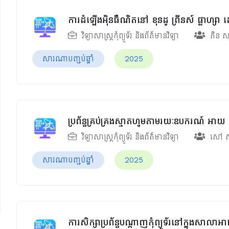
ការដំឡើងអ៊ិនធឺណិតនៅ ខុនដូ ព្រីនស៍ ផ្លាហ្ស
វិទ្យាសាស្ត្រកុំព្យូទ័រ និងព័ត៌មានវិទ្យា
ភិន ស
សារណាបញ្ចប់ឆ្នាំ
2025
ប្រព័ន្ធគ្រប់គ្រងស្មាតហូមតាមរយៈឧបករណ៍ អាយ 
វិទ្យាសាស្ត្រកុំព្យូទ័រ និងព័ត៌មានវិទ្យា
សៅ សុ
សារណាបញ្ចប់ឆ្នាំ
2025
ការសិក្សាប្រព័ន្ធបណ្ដាញកុំព្យូទ័រនៅក្នុងសាលាអ