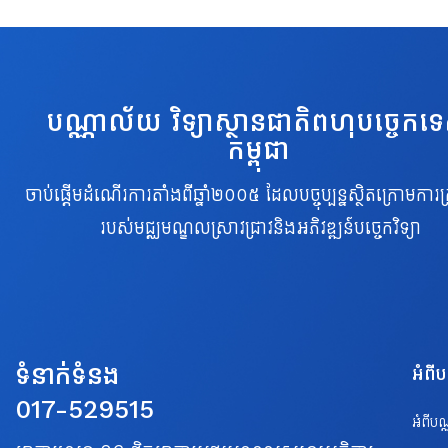
បណ្ណាល័យ វិទ្យាស្ថានជាតិពហុបច្ចេកទ
កម្ពុជា
ចាប់ផ្តើមដំណើរការតាំងពីឆ្នាំ២០០៥ ដែលបច្ចុប្បន្នស្ថិតក្រោមការគ្
របស់មជ្ឈមណ្ឌលស្រាវជ្រាវនិងអភិវឌ្ឍន៍បច្ចេកវិទ្យា
ទំនាក់ទំនង
អំពី
017-529515
អំពីប