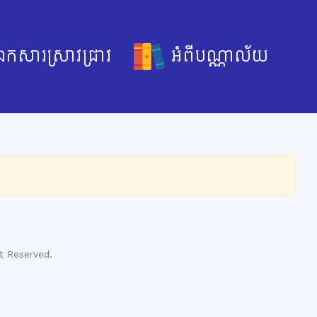
កសារស្រាវជ្រាវ
អំពីបណ្ណាល័យ
t Reserved.