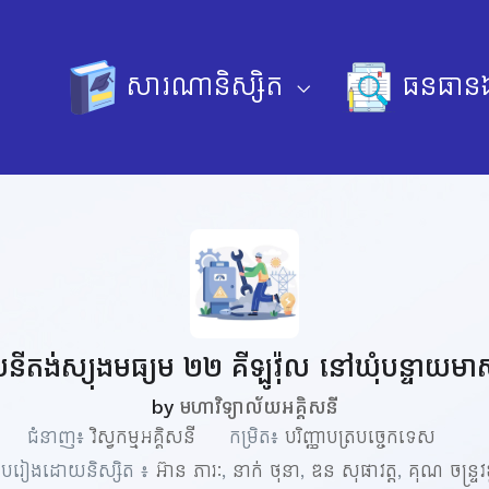
សារណានិស្សិត
ធនធានឯ
ីតង់ស្យុងមធ្យម​​ ២២ គីឡូវ៉ុល នៅឃុំបន្ទាយម
by
មហាវិទ្យាល័យអគ្គិសនី
ជំនាញ៖
វិស្វកម្មអគ្គិសនី
កម្រិត៖
បរិញ្ញាបត្របច្ចេកទេស
បរៀងដោយនិស្សិត ៖
អ៊ាន ភារៈ
,
នាក់ ថុនា
,
ឌន សុផាវត្ត
,
គុណ ចន្រ្ទ​វ