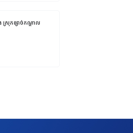
ង ស្រុកខ្សាច់កណ្ដាល