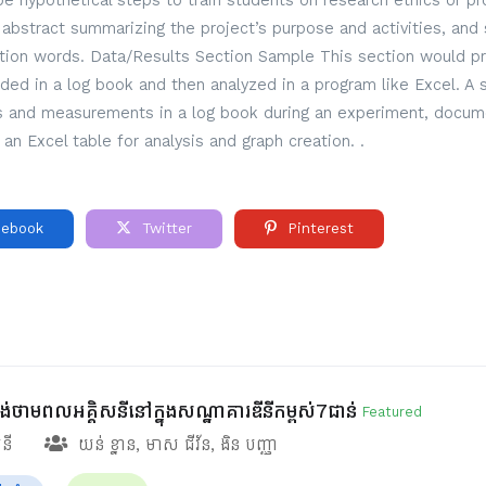
 hypothetical steps to train students on research ethics or pro
ef abstract summarizing the project’s purpose and activities, and 
ction words. Data/Results Section Sample This section would pre
rded in a log book and then analyzed in a program like Excel. A
ns and measurements in a log book during an experiment, docume
 an Excel table for analysis and graph creation. .
ebook
Twitter
Pinterest
ផ្គង់ថាមពលអគ្គិសនីនៅក្នុងសណ្ឋាគារឌីនីកម្ពស់7ជាន់
Featured
សនី
យន់ ខ្នាន
,
មាស ជីវ័ន
,
ងិន បញ្ញា