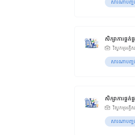
សារណាបញ្ចប់ឆ
សិក្សាការផ្គត
វិស្វកម្មអគ្គិ
សារណាបញ្ចប់ឆ
សិក្សាការផ្គត
វិស្វកម្មអគ្គិ
សារណាបញ្ចប់ឆ