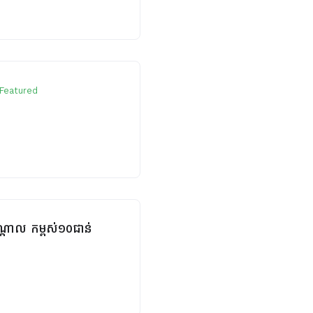
Featured
កណ្តាល កម្ពស់១០ជាន់