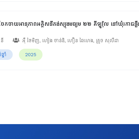
ែកចាយអានុភាពអគ្គិសនីតង់ស្យុងមធ្យម ២២ គីឡូវ៉ុល នៅឃុំរកាជន្លឹ
សនី
អ៊ឺ ថៃមិញ
,
ហៀង ចាន់និ
,
ហឿន ឆៃហេង
,
គ្រួច សុលីដា
្នាំ
2025