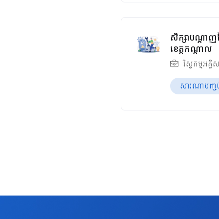
សិក្សាបណ្តាញច
ខេត្តកណ្ដាល
វិស្វកម្មអគ្គិ
សារណាបញ្ចប់ឆ