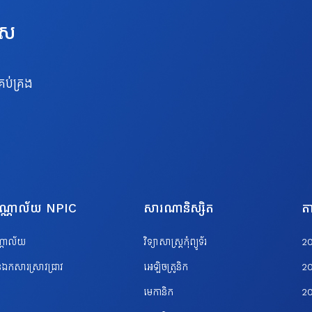
េស
រប់គ្រង
បណ្ណាល័យ NPIC
សារណានិស្សិត
តា
ណ្ណាល័យ
វិទ្យាសាស្ត្រកុំព្យូទ័រ
2
ឯកសារស្រាវជ្រាវ
អេឡិចត្រូនិក
2
មេកានិក
2