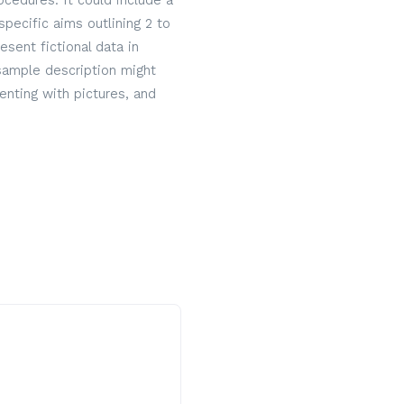
cedures. It could include a
specific aims outlining 2 to
sent fictional data in
 sample description might
nting with pictures, and