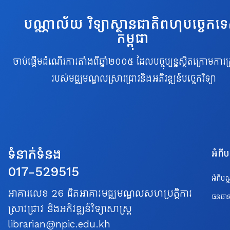
បណ្ណាល័យ វិទ្យាស្ថានជាតិពហុបច្ចេកទ
កម្ពុជា
ចាប់ផ្តើមដំណើរការតាំងពីឆ្នាំ២០០៥ ដែលបច្ចុប្បន្នស្ថិតក្រោមការគ្
របស់មជ្ឈមណ្ឌលស្រាវជ្រាវនិងអភិវឌ្ឍន៍បច្ចេកវិទ្យា
ទំនាក់ទំនង
អំពី
017-529515
អំពីប
អាគារលេខ 26 ជិតអាគារមជ្ឈមណ្ឌលសហប្រត្តិការ
ធនធាន
ស្រាវជ្រាវ និងអភិវឌ្ឍន៍វិទ្យាសាស្ត្រ
librarian@npic.edu.kh