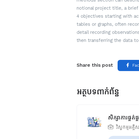
methods section can describe
notional project title, a bri
4 objectives starting with a
tables or graphs, often reco
detail recording observatio
then transferring the data to
Share this post
Fac
អត្ថបទពាក់ព័ន្ធ
សិក្សាការផ្គត់
វិស្វកម្មអគ្គិ