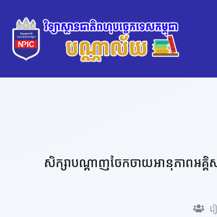
សិក្សាបណ្ដាញចែកចាយអានុភាពអគ្គិសន
រៀ