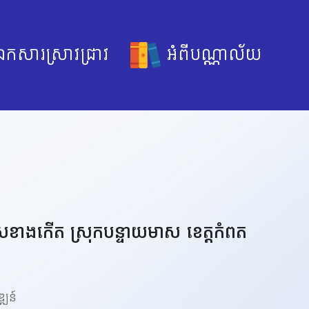
កសារស្រាវជ្រាវ
អំពីបណ្ណាល័យ
ាសខាងកើត ស្រុកបន្ទាយមាស ខេត្តកំពត
ឌ្ឍន៍