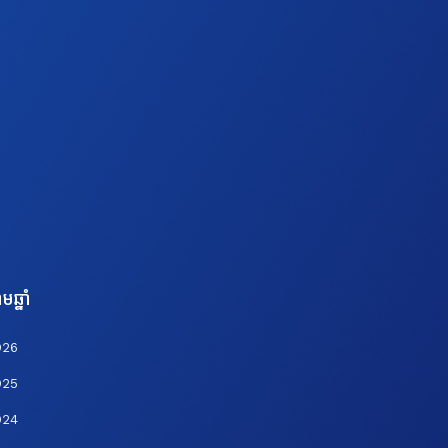
មឆ្នាំ
026
025
024