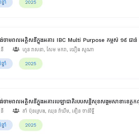
្នាំ
2025
់ផ្គង់ថាមពលអគ្គិសនីក្នុងអគារ IBC Multi Purpose កម្ពស់ ១៩ ជាន់
សនី
ហួន​ វាសនា
,
សែម មករា
,
យឿង សូណា
្នាំ
2025
់ផ្គង់ថាមពលអគ្គិសនីក្នុងអគារបេឡាជាតិរបបសន្តិសុខ​សង្គមសាខាខេត្ត
សនី
តាំ ប៊ុនស្រេង
,
ឈុន វ៉ាឃីម​
,
ខឿន ចាន់រិទ្ធី​
្នាំ
2025